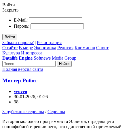
Войти
Закрыть
E-Mail:
Пароль:
Войти
Забыли пароль?
|
Регистрация
О сайте
В мире
Экономика
Религия
Криминал
Спорт
Культура
Инопресса
Datalife Engine
Softnews Media Group
Найти
Полная версия сайта
Мистер Робот
veoveo
30-01-2026, 01:26
98
Зарубежные сериалы
/
Сериалы
История молодого программиста Эллиота, страдающего
социофобией и решившего, что единственный приемлемый