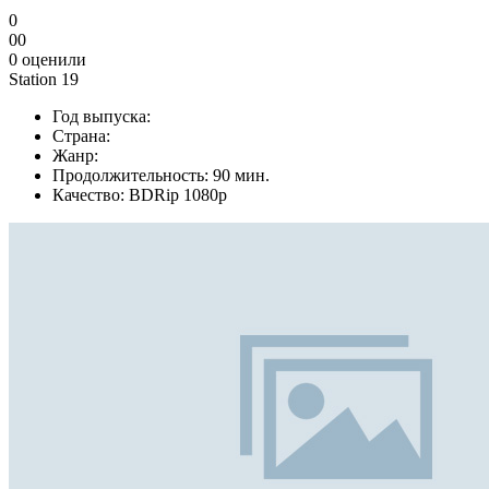
0
0
0
0
оценили
Station 19
Год выпуска:
Страна:
Жанр:
Продолжительность:
90 мин.
Качество:
BDRip 1080p