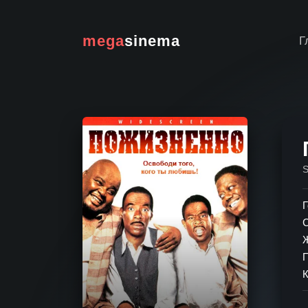
mega
sinema
Г
Г
К