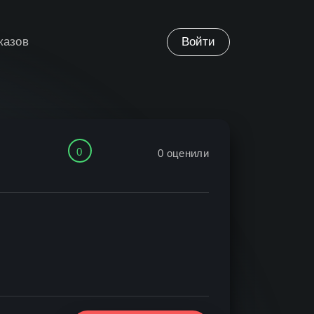
казов
Войти
0
0
оценили