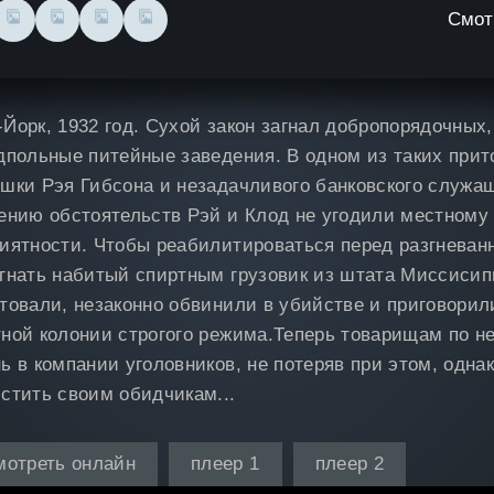
Смот
Йорк, 1932 год. Сухой закон загнал добропорядочных
дпольные питейные заведения. В одном из таких прит
шки Рэя Гибсона и незадачливого банковского служа
ению обстоятельств Рэй и Клод не угодили местном
иятности. Чтобы реабилитироваться перед разгневан
гнать набитый спиртным грузовик из штата Миссисипи
товали, незаконно обвинили в убийстве и приговори
ной колонии строгого режима.Теперь товарищам по н
ь в компании уголовников, не потеряв при этом, одна
стить своим обидчикам...
мотреть онлайн
плеер 1
плеер 2