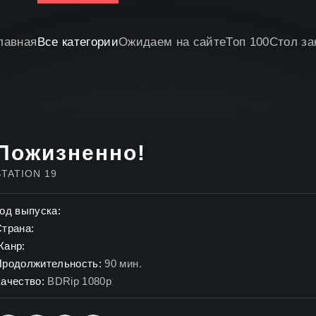
лавная
Все категории
Ожидаем на сайте
Топ 100
Стол за
Пожизненно!
STATION 19
од выпуска:
Страна:
Жанр:
Продолжительность:
90 мин.
ачество:
BDRip 1080p