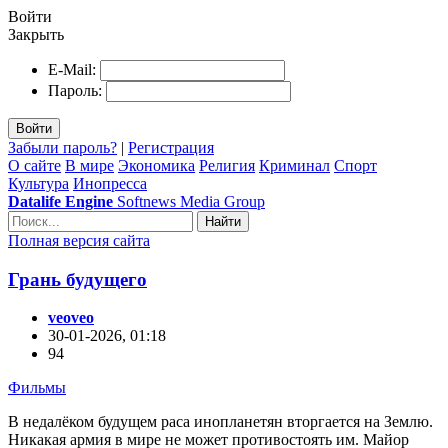
Войти
Закрыть
E-Mail:
Пароль:
Войти
Забыли пароль?
|
Регистрация
О сайте
В мире
Экономика
Религия
Криминал
Спорт
Культура
Инопресса
Datalife Engine
Softnews Media Group
Найти
Полная версия сайта
Грань будущего
veoveo
30-01-2026, 01:18
94
Фильмы
В недалёком будущем раса инопланетян вторгается на Землю.
Никакая армия в мире не может противостоять им. Майор