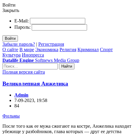
Войти
Закрыть
E-Mail:
Пароль:
Войти
Забыли пароль?
|
Регистрация
О сайте
В мире
Экономика
Религия
Криминал
Спорт
Культура
Инопресса
Datalife Engine
Softnews Media Group
Найти
Полная версия сайта
Великолепная Анжелика
Admin
7-09-2023, 19:58
84
Фильмы
После того как ее мужа сжигают на костре, Анжелика находит
убежище у разбойников, глава которых — друг ее детства