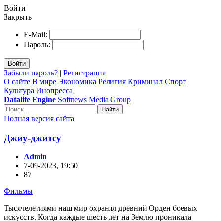
Войти
Закрыть
E-Mail:
Пароль:
Войти
Забыли пароль?
|
Регистрация
О сайте
В мире
Экономика
Религия
Криминал
Спорт
Культура
Инопресса
Datalife Engine
Softnews Media Group
Найти
Полная версия сайта
Джиу-джитсу
Admin
7-09-2023, 19:50
87
Фильмы
Тысячелетиями наш мир охранял древний Орден боевых
искусств. Когда каждые шесть лет на Землю проникала