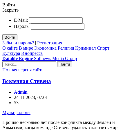
Войти
Закрыть
E-Mail:
Пароль:
Войти
Забыли пароль?
|
Регистрация
О сайте
В мире
Экономика
Религия
Криминал
Спорт
Культура
Инопресса
Datalife Engine
Softnews Media Group
Найти
Полная версия сайта
Вселенная Стивена
Admin
24-11-2023, 07:01
53
Мультфильмы
Прошло несколько лет после конфликта между Землёй и
Алмазами, когда команде Стивена удалось заключить мир