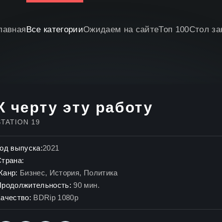
лавная
Все категории
Ожидаем на сайте
Топ 100
Стол за
К черту эту работу
STATION 19
од выпуска:
2021
Страна:
Жанр:
Бизнес
,
История
,
Политика
Продолжительность:
90 мин.
ачество:
BDRip 1080p