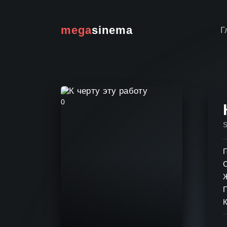
mega
sinema
Г
0
Г
К