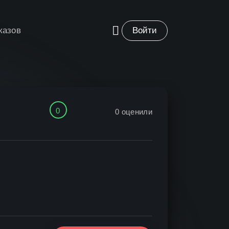
казов
Войти
0
0
оценили