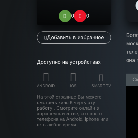
0
0
Бога
Добавить в избранное
моск
теле
она 
Доступно на устройствах
С
ANDROID
IOS
SMART TV
На этой странице Вы можете
смотреть кино К черту эту
работу
!. Смотрите онлайн в
хорошем качестве, со своего
телефона на Android, iphone или
пк в любое время.