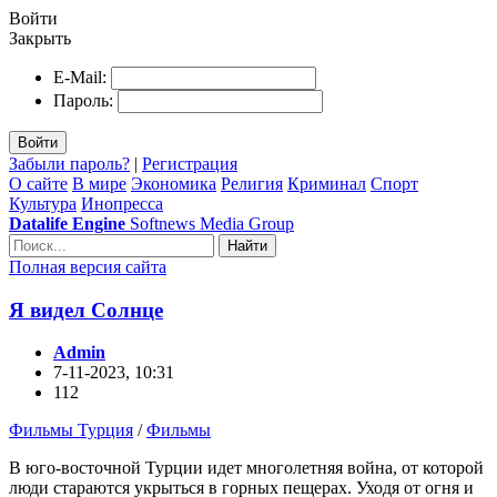
Войти
Закрыть
E-Mail:
Пароль:
Войти
Забыли пароль?
|
Регистрация
О сайте
В мире
Экономика
Религия
Криминал
Спорт
Культура
Инопресса
Datalife Engine
Softnews Media Group
Найти
Полная версия сайта
Я видел Солнце
Admin
7-11-2023, 10:31
112
Фильмы Турция
/
Фильмы
В юго-восточной Турции идет многолетняя война, от которой
люди стараются укрыться в горных пещерах. Уходя от огня и