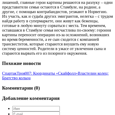
лишений, главные герои картины решаются на разлуку – одни
представители семьи остаются в Стамбуле, на родине, а
другие, с помощью контрабандистов, уезжают в Норвегию.
Их участь, как и судьба других эмигрантов, нелегка – с трудом
найдя работу в супермаркете, они живут как беженцы,
готовые в любую минуту сорваться с места. Тем временем,
оставшаяся в Стамбуле семья несчастлива по-своему: героиня
картины переносит операцию из-за осложнений, возникших
во время беременности, а ее сын сходится с компанией
трансвеститов, которые стараются внушить ему новую
систему ценностей. Родители в ужасе от увлечения сына и
стараются вырвать его из позорного окружения.
Похожие новости
Спартак
Троя
007: Координаты «Скайфолл»
Властелин колец:
Братство кольца
Комментарии (0)
Добавление комментария