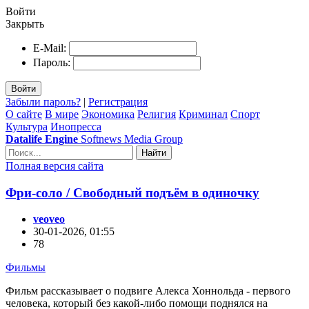
Войти
Закрыть
E-Mail:
Пароль:
Войти
Забыли пароль?
|
Регистрация
О сайте
В мире
Экономика
Религия
Криминал
Спорт
Культура
Инопресса
Datalife Engine
Softnews Media Group
Найти
Полная версия сайта
Фри-соло / Свободный подъём в одиночку
veoveo
30-01-2026, 01:55
78
Фильмы
Фильм рассказывает о подвиге Алекса Хоннольда - первого
человека, который без какой-либо помощи поднялся на