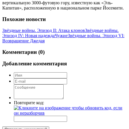
вертикальную 3000-футовую гору, известную как «Эль-
Капитан», расположенную в национальном парке Йосемити.
Похожие новости
Звёздные войны. Эпизод II: Атака клонов
Звёздные войны.
Эпизод IV: Новая надежда
Чужие
Звёздные войны. Эпизод VI:
Возвращение Джедая
Комментарии (0)
Добавление комментария
Повторите код: