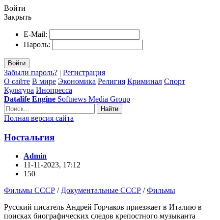
Войти
Закрыть
E-Mail:
Пароль:
Войти
Забыли пароль?
|
Регистрация
О сайте
В мире
Экономика
Религия
Криминал
Спорт
Культура
Инопресса
Datalife Engine
Softnews Media Group
Найти
Полная версия сайта
Ностальгия
Admin
11-11-2023, 17:12
150
Фильмы СССР
/
Документальные СССР
/
Фильмы
Русский писатель Андрей Горчаков приезжает в Италию в
поисках биографических следов крепостного музыканта