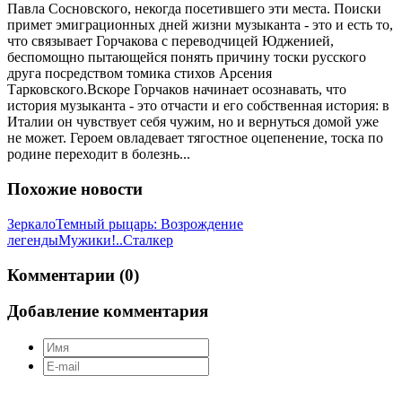
Павла Сосновского, некогда посетившего эти места. Поиски
примет эмиграционных дней жизни музыканта - это и есть то,
что связывает Горчакова c переводчицей Юдженией,
беспомощно пытающейся понять причину тоски русского
друга посредством томика стихов Арсения
Тарковского.Вскоре Горчаков начинает осознавать, что
история музыканта - это отчасти и его собственная история: в
Италии он чувствует себя чужим, но и вернуться домой уже
не может. Героем овладевает тягостное оцепенение, тоска по
родине переходит в болезнь...
Похожие новости
Зеркало
Темный рыцарь: Возрождение
легенды
Мужики!..
Сталкер
Комментарии (0)
Добавление комментария