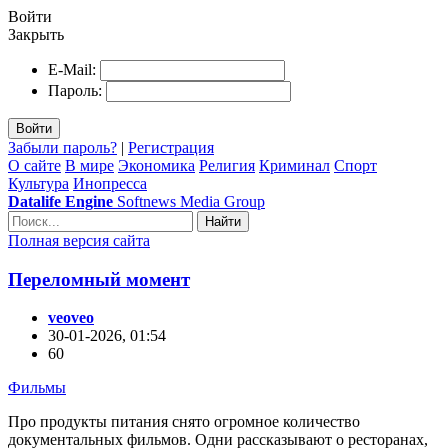
Войти
Закрыть
E-Mail:
Пароль:
Войти
Забыли пароль?
|
Регистрация
О сайте
В мире
Экономика
Религия
Криминал
Спорт
Культура
Инопресса
Datalife Engine
Softnews Media Group
Найти
Полная версия сайта
Переломный момент
veoveo
30-01-2026, 01:54
60
Фильмы
Про продукты питания снято огромное количество
документальных фильмов. Одни рассказывают о ресторанах,