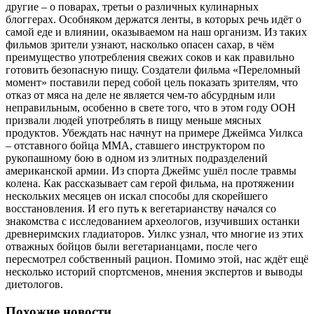
другие – о поварах, третьи о различных кулинарных
блоггерах. Особняком держатся ленты, в которых речь идёт о
самой еде и влиянии, оказываемом на наш организм. Из таких
фильмов зрители узнают, насколько опасен сахар, в чём
преимущество употребления свежих соков и как правильно
готовить безопасную пищу. Создатели фильма «Переломный
момент» поставили перед собой цель показать зрителям, что
отказ от мяса на деле не является чем-то абсурдным или
неправильным, особенно в свете того, что в этом году ООН
призвали людей употреблять в пищу меньше мясных
продуктов. Убеждать нас начнут на примере Джеймса Уилкса
– отставного бойца ММА, ставшего инструктором по
рукопашному бою в одном из элитных подразделений
американской армии. Из спорта Джеймс ушёл после травмы
колена. Как рассказывает сам герой фильма, на протяжении
нескольких месяцев он искал способы для скорейшего
восстановления. И его путь к вегетарианству начался со
знакомства с исследованием археологов, изучивших останки
древнеримских гладиаторов. Уилкс узнал, что многие из этих
отважных бойцов были вегетарианцами, после чего
пересмотрел собственный рацион. Помимо этой, нас ждёт ещё
несколько историй спортсменов, мнения экспертов и выводы
диетологов.
Похожие новости