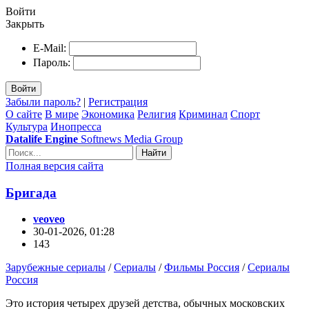
Войти
Закрыть
E-Mail:
Пароль:
Войти
Забыли пароль?
|
Регистрация
О сайте
В мире
Экономика
Религия
Криминал
Спорт
Культура
Инопресса
Datalife Engine
Softnews Media Group
Найти
Полная версия сайта
Бригада
veoveo
30-01-2026, 01:28
143
Зарубежные сериалы
/
Сериалы
/
Фильмы Россия
/
Сериалы
Россия
Это история четырех друзей детства, обычных московских