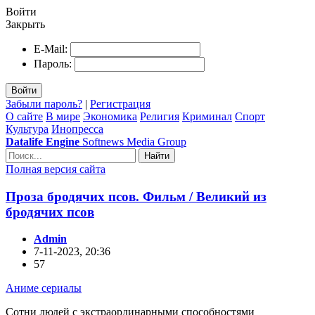
Войти
Закрыть
E-Mail:
Пароль:
Войти
Забыли пароль?
|
Регистрация
О сайте
В мире
Экономика
Религия
Криминал
Спорт
Культура
Инопресса
Datalife Engine
Softnews Media Group
Найти
Полная версия сайта
Проза бродячих псов. Фильм / Великий из
бродячих псов
Admin
7-11-2023, 20:36
57
Аниме сериалы
Сотни людей с экстраординарными способностями