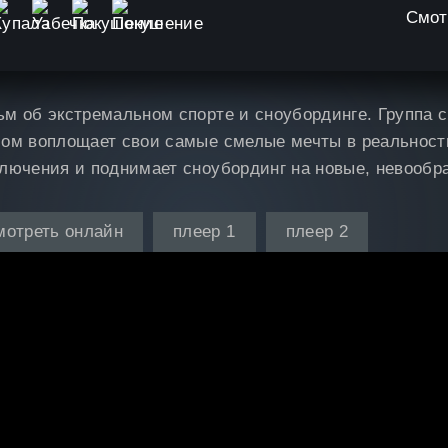
Смот
м об экстремальном спорте и сноубординге. Группа с
ом воплощает свои самые смелые мечты в реальность
лючения и поднимает сноубординг на новые, невообр
мотреть онлайн
плеер 1
плеер 2