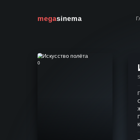
mega
sinema
Г
0
Г
К