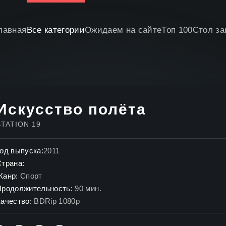
лавная
Все категории
Ожидаем на сайте
Топ 100
Стол за
Искусство полёта
STATION 19
од выпуска:
2011
Страна:
Жанр:
Спорт
Продолжительность:
90 мин.
ачество:
BDRip 1080p