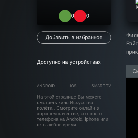
0
0
Филь
Добавить в избранное
Райс
прик
Доступно на устройствах
С
ANDROID
IOS
SMART TV
На этой странице Вы можете
смотреть кино Искусство
полёта
!. Смотрите онлайн в
хорошем качестве, со своего
телефона на Android, iphone или
пк в любое время.