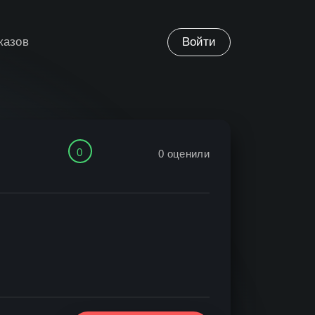
казов
Войти
0
0
оценили