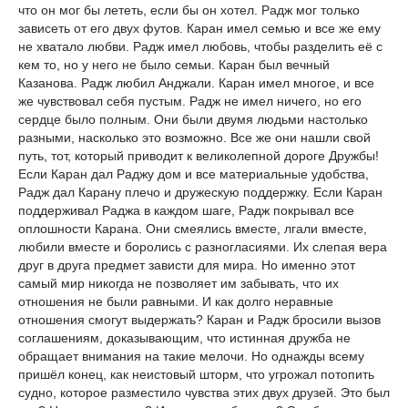
что он мог бы лететь, если бы он хотел. Радж мог только
зависеть от его двух футов. Каран имел семью и все же ему
не хватало любви. Радж имел любовь, чтобы разделить её с
кем то, но у него не было семьи. Каран был вечный
Казанова. Радж любил Анджали. Каран имел многое, и все
же чувствовал себя пустым. Радж не имел ничего, но его
сердце было полным. Они были двумя людьми настолько
разными, насколько это возможно. Все же они нашли свой
путь, тот, который приводит к великолепной дороге Дружбы!
Если Каран дал Раджу дом и все материальные удобства,
Радж дал Карану плечо и дружескую поддержку. Если Каран
поддерживал Раджа в каждом шаге, Радж покрывал все
оплошности Карана. Они смеялись вместе, лгали вместе,
любили вместе и боролись с разногласиями. Их слепая вера
друг в друга предмет зависти для мира. Но именно этот
самый мир никогда не позволяет им забывать, что их
отношения не были равными. И как долго неравные
отношения смогут выдержать? Каран и Радж бросили вызов
соглашениям, доказывающим, что истинная дружба не
обращает внимания на такие мелочи. Но однажды всему
пришёл конец, как неистовый шторм, что угрожал потопить
судно, которое разместило чувства этих двух друзей. Это был