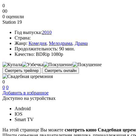
0
0
0
0
оценили
Station 19
Год выпуска:
2010
Страна:
Жанр:
Комедия
,
Мелодрама
,
Драма
Продолжительность:
90 мин.
Качество:
BDRip 1080p
Смотреть трейлер
Смотреть онлайн
0
0
0
Добавить в избранное
Доступно на устройствах
Android
IOS
Smart TV
На этой странице Вы можете
смотреть кино Свадебная цере
Шрути серьезная двадцатилетняя девушка, принадлежащая к ср