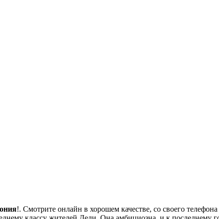
мония
!. Смотрите онлайн в хорошем качестве, со своего телефона 
еднему классу жителей Дели. Она амбициозна, и к последнему 