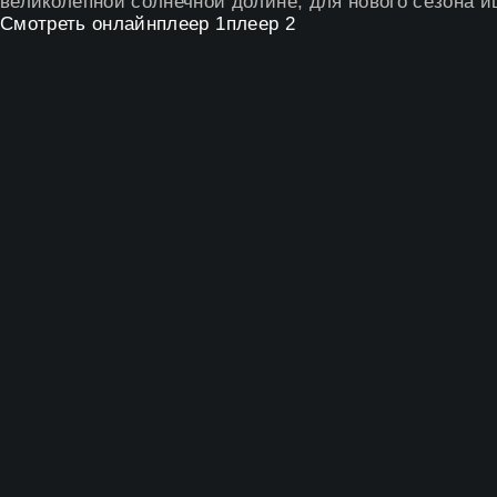
великолепной солнечной долине, для нового сезона 
Смотреть онлайн
плеер 1
плеер 2