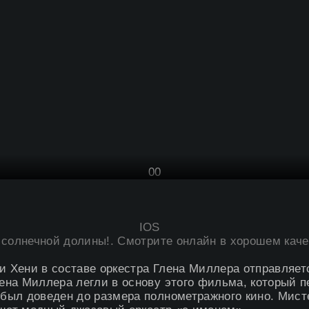
0
0
IOS
 солнечной долины
!. Смотрите онлайн в хорошем качес
ни Хени в составе оркестра Глена Миллера отправляе
на Миллера легли в основу этого фильма, который п
ыл доведен до размера полнометражного кино. Мисте