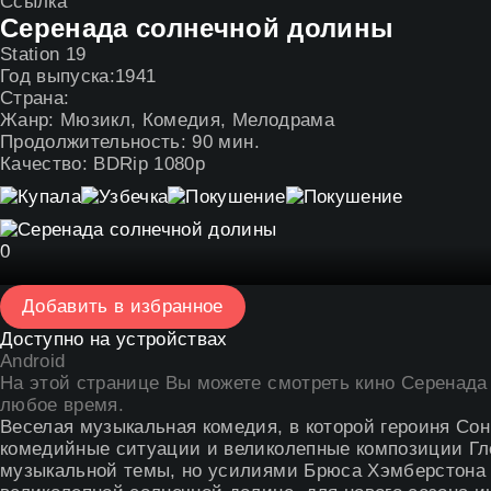
Ссылка
Серенада солнечной долины
Station 19
Год выпуска:
1941
Страна:
Жанр:
Мюзикл
,
Комедия
,
Мелодрама
Продолжительность:
90 мин.
Качество:
BDRip 1080p
0
Добавить в избранное
Доступно на устройствах
Android
На этой странице Вы можете
смотреть кино Серенада
любое время.
Веселая музыкальная комедия, в которой героиня Со
комедийные ситуации и великолепные композиции Гле
музыкальной темы, но усилиями Брюса Хэмберстона б