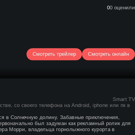
0
0
оценили
Смотреть трейлер
Смотреть онлайн
Smart TV
тве, со своего телефона на Android, iphone или пк в
тся в Солнечную долину. Забавные приключения,
ервоначально был задуман как рекламный ролик для
ра Морри, владельца горнолыжного курорта в