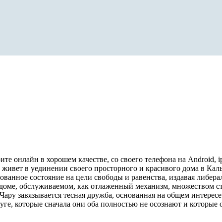
рите онлайн в хорошем качестве, со своего телефона на Android, 
, живет в уединении своего просторного и красивого дома в Каль
ванное состояние на цели свободы и равенства, издавая либер
 в доме, обслуживаемом, как отлаженный механизм, множеством с
ару завязывается тесная дружба, основанная на общем интересе 
руге, которые сначала они оба полностью не осознают и которые 