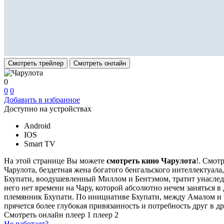
Смотреть трейлер
Смотреть онлайн
0
0
0
Добавить в избранное
Доступно на устройствах
Android
IOS
Smart TV
На этой странице Вы можете
смотреть кино Чарулота
!. Смот
Чарулота, бездетная жена богатого бенгальского интеллектуала
Бхупати, воодушевленный Миллом и Бентэмом, тратит унаследо
него нет времени на Чару, которой абсолютно нечем заняться
племянник Бхупати. По инициативе Бхупати, между Амалом и Ч
прячется более глубокая привязанность и потребность друг в д
Смотреть онлайн
плеер 1
плеер 2
Не работает?