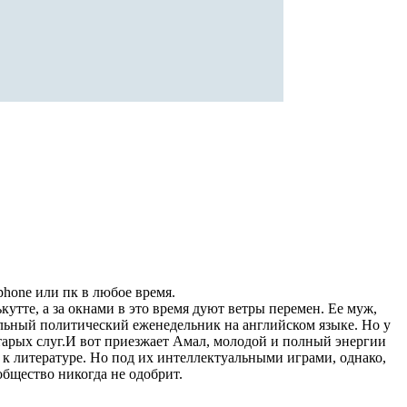
iphone или пк в любое время.
кутте, а за окнами в это время дуют ветры перемен. Ее муж,
альный политический еженедельник на английском языке. Но у
тарых слуг.И вот приезжает Амал, молодой и полный энергии
к литературе. Но под их интеллектуальными играми, однако,
общество никогда не одобрит.