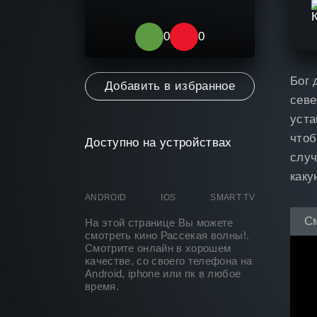
0
0
Бог 
Добавить в избранное
севе
уста
чтоб
Доступно на устройствах
случ
каку
ANDROID
IOS
SMART TV
С
На этой странице Вы можете
смотреть кино Рассекая волны
!.
Смотрите онлайн в хорошем
качестве, со своего телефона на
Android, iphone или пк в любое
время.