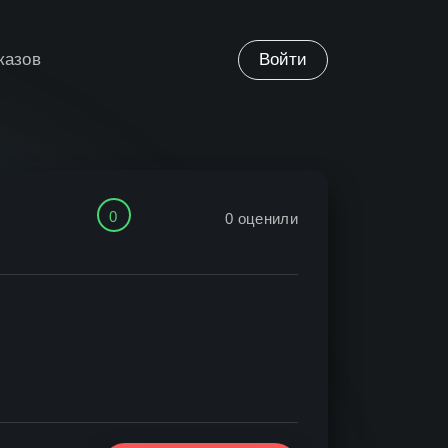
казов
Войти
0
0
оценили