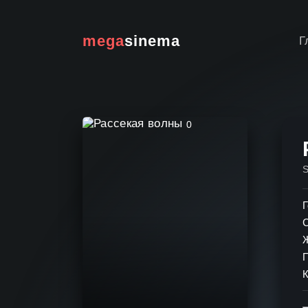
mega
sinema
Г
0
Г
К