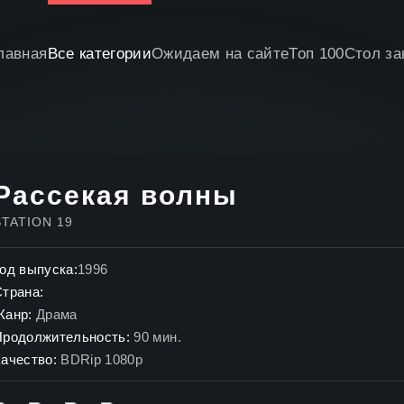
лавная
Все категории
Ожидаем на сайте
Топ 100
Стол за
Рассекая волны
STATION 19
од выпуска:
1996
Страна:
Жанр:
Драма
Продолжительность:
90 мин.
ачество:
BDRip 1080p