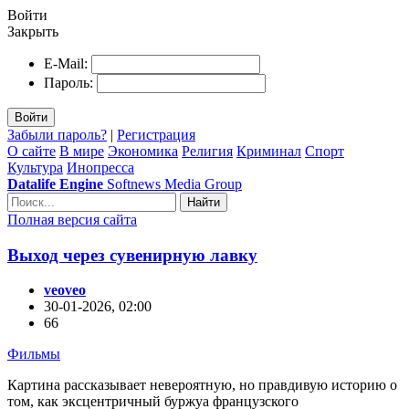
Войти
Закрыть
E-Mail:
Пароль:
Войти
Забыли пароль?
|
Регистрация
О сайте
В мире
Экономика
Религия
Криминал
Спорт
Культура
Инопресса
Datalife Engine
Softnews Media Group
Найти
Полная версия сайта
Выход через сувенирную лавку
veoveo
30-01-2026, 02:00
66
Фильмы
Картина рассказывает невероятную, но правдивую историю о
том, как эксцентричный буржуа французского