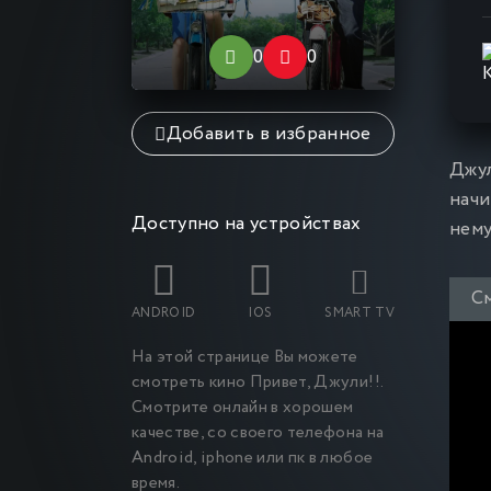
0
0
0
Добавить в избранное
Джул
начи
Доступно на устройствах
нему
С
ANDROID
IOS
SMART TV
На этой странице Вы можете
смотреть кино Привет, Джули!
!.
Смотрите онлайн в хорошем
качестве, со своего телефона на
Android, iphone или пк в любое
время.