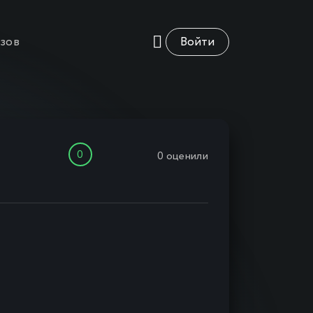
азов
Войти
0
0
оценили