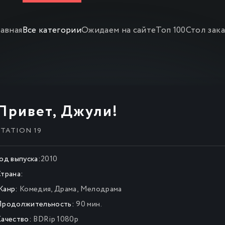
лавная
Все категории
Ожидаем на сайте
Топ 100
Стол зак
Привет, Джули!
STATION 19
од выпуска:
2010
трана:
Жанр:
Комедия
,
Драма
,
Мелодрама
Продолжительность:
90 мин.
ачество:
BDRip 1080p