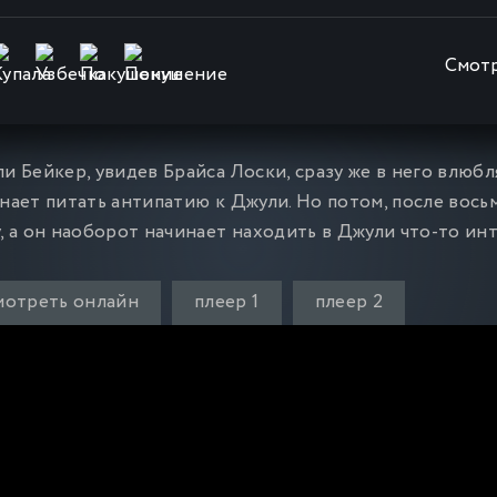
Смотр
и Бейкер, увидев Брайса Лоски, сразу же в него влюбл
нает питать антипатию к Джули. Но потом, после вось
, а он наоборот начинает находить в Джули что-то ин
мотреть онлайн
плеер 1
плеер 2