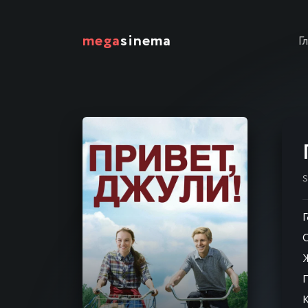
mega
sinema
Г
Г
С
К