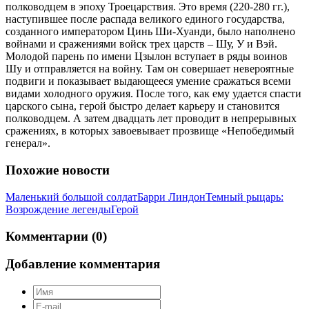
полководцем в эпоху Троецарствия. Это время (220-280 гг.),
наступившее после распада великого единого государства,
созданного императором Цинь Ши-Хуанди, было наполнено
войнами и сражениями войск трех царств – Шу, У и Вэй.
Молодой парень по имени Цзылон вступает в ряды воинов
Шу и отправляется на войну. Там он совершает невероятные
подвиги и показывает выдающееся умение сражаться всеми
видами холодного оружия. После того, как ему удается спасти
царского сына, герой быстро делает карьеру и становится
полководцем. А затем двадцать лет проводит в непрерывных
сражениях, в которых завоевывает прозвище «Непобедимый
генерал».
Похожие новости
Маленький большой солдат
Барри Линдон
Темный рыцарь:
Возрождение легенды
Герой
Комментарии (0)
Добавление комментария