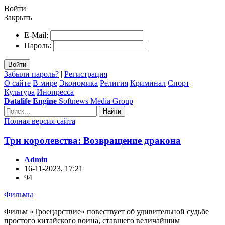
Войти
Закрыть
E-Mail:
Пароль:
Войти
Забыли пароль?
|
Регистрация
О сайте
В мире
Экономика
Религия
Криминал
Спорт
Культура
Инопресса
Datalife Engine
Softnews Media Group
Найти
Полная версия сайта
Три королевства: Возвращение дракона
Admin
16-11-2023, 17:21
94
Фильмы
Фильм «Троецарствие» повествует об удивительной судьбе
простого китайского воина, ставшего величайшим