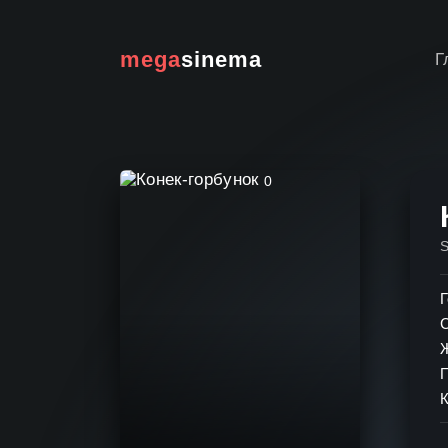
mega
sinema
Г
0
Г
К