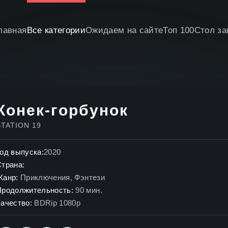
лавная
Все категории
Ожидаем на сайте
Топ 100
Стол за
Конек-горбунок
STATION 19
од выпуска:
2020
Страна:
Жанр:
Приключения
,
Фэнтези
Продолжительность:
90 мин.
ачество:
BDRip 1080p