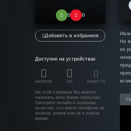
0
0
Иван
Добавить в избранное
Но в
он р
ника
Доступно на устройствах
пред
прео
всем
ANDROID
IOS
SMART TV
На этой странице Вы можете
смотреть кино Конек-горбунок
!.
С
Смотрите онлайн в хорошем
качестве, со своего телефона на
Android, iphone или пк в любое
время.