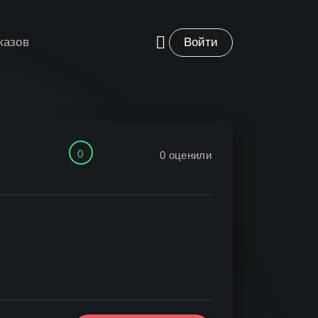
казов
Войти
0
0
оценили