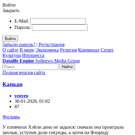
Войти
Закрыть
E-Mail:
Пароль:
Войти
Забыли пароль?
|
Регистрация
О сайте
В мире
Экономика
Религия
Криминал
Спорт
Культура
Инопресса
Datalife Engine
Softnews Media Group
Найти
Полная версия сайта
Капкан
veoveo
30-01-2026, 01:02
87
Фильмы
У пловчихи Хэйли день не задался: сначала она проиграла
заплыв, уступив доли секунды, а затем на Флориду