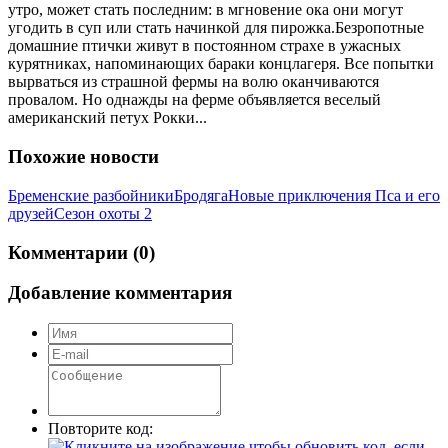
утро, может стать последним: в мгновение ока они могут
угодить в суп или стать начинкой для пирожка.Безропотные
домашние птички живут в постоянном страхе в ужасных
курятниках, напоминающих бараки концлагеря. Все попытки
вырваться из страшной фермы на волю оканчиваются
провалом. Но однажды на ферме объявляется веселый
американский петух Рокки...
Похожие новости
Бременские разбойники
Бродяга
Новые приключения Пса и его
друзей
Сезон охоты 2
Комментарии (0)
Добавление комментария
Повторите код: