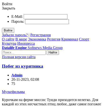
Войти
Закрыть
E-Mail:
Пароль:
Войти
Забыли пароль?
|
Регистрация
О сайте
В мире
Экономика
Религия
Криминал
Спорт
Культура
Инопресса
Datalife Engine
Softnews Media Group
Найти
Полная версия сайта
Побег из курятника
Admin
20-11-2023, 02:08
75
Мультфильмы
Курочкам на ферме миссис Туиди приходится нелегко. Для
каждой из этих несчастных птиц любое, даже самое погожее