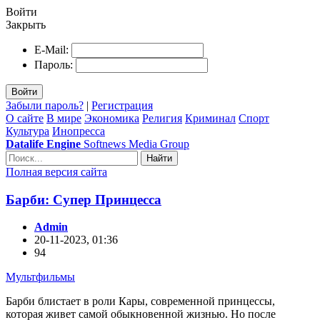
Войти
Закрыть
E-Mail:
Пароль:
Войти
Забыли пароль?
|
Регистрация
О сайте
В мире
Экономика
Религия
Криминал
Спорт
Культура
Инопресса
Datalife Engine
Softnews Media Group
Найти
Полная версия сайта
Барби: Супер Принцесса
Admin
20-11-2023, 01:36
94
Мультфильмы
Барби блистает в роли Кары, современной принцессы,
которая живет самой обыкновенной жизнью. Но после