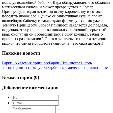
поцелуя волшебной бабочки Кара обнаруживает, что обладает
магическими силами и может превращаться в Супер
Принцессу, которая летает по всему королевству и готова
победить любое зло. Однако ее завистливая кузина ловит
волшебную бабочку и также трансформируется - но уже в
Темную Принцессу! Борьба принцесс накаляется до предела,
но, узнав, что у королевства появился настоящий серьезный
враг, смогут ли они объединиться в одну команду, забыв о
прошлых разногласиях? С высоты птичьего полета отлично
видно, что самая могущественная сила - это сила дружбы!
Похожие новости
Барби: Академия принцесс
Барби: Принцесса и поп-
звезда
Принцесса-лягушка
Барби и космическое приключение
Комментарии (0)
Добавление комментария