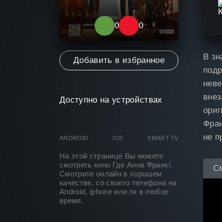
0
0
0
В зн
Добавить в избранное
подр
неве
внез
Доступно на устройствах
ориг
Фран
не 
ANDROID
IOS
SMART TV
На этой странице Вы можете
смотреть кино Где Анна Франк
!.
С
Смотрите онлайн в хорошем
качестве, со своего телефона на
Android, iphone или пк в любое
время.