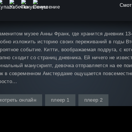
Смот
аменитом музее Анны Франк, где хранится дневник 1
обно изложить историю своих переживаний в годы В
роятное событие. Китти, воображаемая подруга, с ко
апно сходит со страниц дневника. Ей ничего не извест
инальный манускрипт, девочка отправляется на ее по
к в современном Амстердаме ощущается повсеместно
просто…
мотреть онлайн
плеер 1
плеер 2