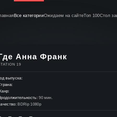
лавная
Все категории
Ожидаем на сайте
Топ 100
Стол за
Где Анна Франк
STATION 19
од выпуска:
Страна:
Жанр:
Продолжительность:
90 мин.
ачество:
BDRip 1080p