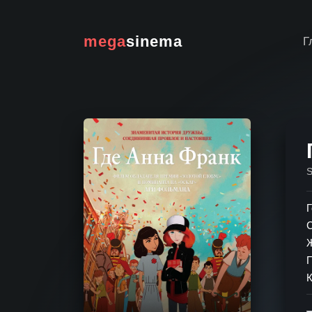
mega
sinema
Г
Г
К