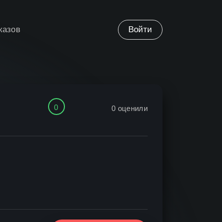
казов
Войти
0
0
оценили