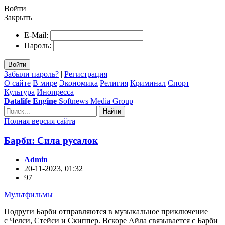
Войти
Закрыть
E-Mail:
Пароль:
Войти
Забыли пароль?
|
Регистрация
О сайте
В мире
Экономика
Религия
Криминал
Спорт
Культура
Инопресса
Datalife Engine
Softnews Media Group
Найти
Полная версия сайта
Барби: Сила русалок
Admin
20-11-2023, 01:32
97
Мультфильмы
Подруги Барби отправляются в музыкальное приключение
с Челси, Стейси и Скиппер. Вскоре Айла связывается с Барби