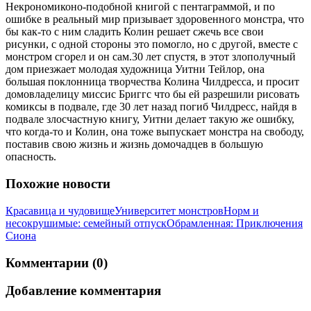
Некрономиконо-подобной книгой с пентаграммой, и по
ошибке в реальный мир призывает здоровенного монстра, что
бы как-то с ним сладить Колин решает сжечь все свои
рисунки, с одной стороны это помогло, но с другой, вместе с
монстром сгорел и он сам.30 лет спустя, в этот злополучный
дом приезжает молодая художница Уитни Тейлор, она
большая поклонница творчества Колина Чилдресса, и просит
домовладелицу миссис Бриггс что бы ей разрешили рисовать
комиксы в подвале, где 30 лет назад погиб Чилдресс, найдя в
подвале злосчастную книгу, Уитни делает такую же ошибку,
что когда-то и Колин, она тоже выпускает монстра на свободу,
поставив свою жизнь и жизнь домочадцев в большую
опасность.
Похожие новости
Красавица и чудовище
Университет монстров
Норм и
несокрушимые: семейный отпуск
Обрамленная: Приключения
Сиона
Комментарии (0)
Добавление комментария