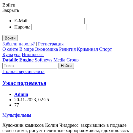
Войти
Закрыть
E-Mail:
Пароль:
Войти
Забыли пароль?
|
Регистрация
О сайте
В мире
Экономика
Религия
Криминал
Спорт
Культура
Инопресса
Datalife Engine
Softnews Media Group
Найти
Полная версия сайта
Ужас подземелья
Admin
20-11-2023, 02:25
77
Мультфильмы
Художник комиксов Колин Чилдресс, закрывшись в подвале
своего дома, рисует невинные хоррор-комиксы, вдохновляясь