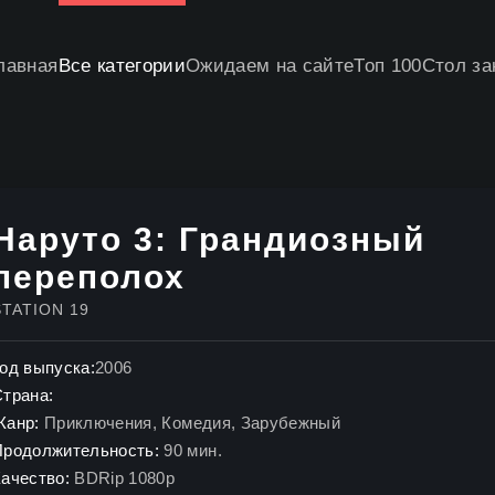
лавная
Все категории
Ожидаем на сайте
Топ 100
Стол за
Наруто 3: Грандиозный
переполох
STATION 19
од выпуска:
2006
Страна:
Жанр:
Приключения
,
Комедия
,
Зарубежный
Продолжительность:
90 мин.
ачество:
BDRip 1080p