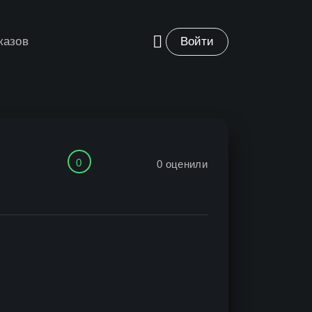
казов
Войти
0
0
оценили