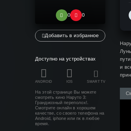
0
0
Добавить в избранное
Нару
Луны
Доступно на устройствах
пути
и вс
прин
ANDROID
IOS
SMART TV
На этой странице Вы можете
С
смотреть кино Наруто 3:
Грандиозный переполох
!.
Смотрите онлайн в хорошем
качестве, со своего телефона на
Android, iphone или пк в любое
время.