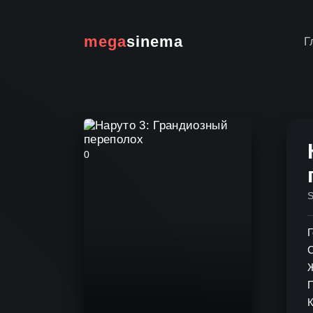
mega
sinema
Г
0
Г
К