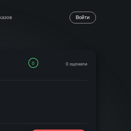
казов
Войти
0
0
оценили