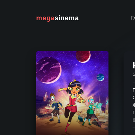
mega
sinema
Г
Г
К