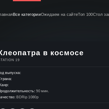
лавная
Все категории
Ожидаем на сайте
Топ 100
Стол за
Клеопатра в космосе
STATION 19
од выпуска:
Страна:
Жанр:
Продолжительность:
90 мин.
ачество:
BDRip 1080p