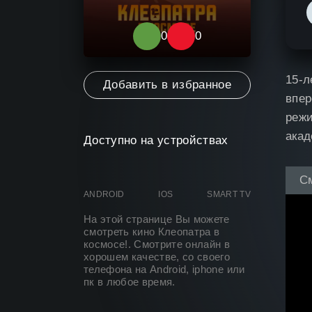
0
0
0
15-л
Добавить в избранное
впер
режи
акад
Доступно на устройствах
С
ANDROID
IOS
SMART TV
На этой странице Вы можете
смотреть кино Клеопатра в
космосе
!. Смотрите онлайн в
хорошем качестве, со своего
телефона на Android, iphone или
пк в любое время.