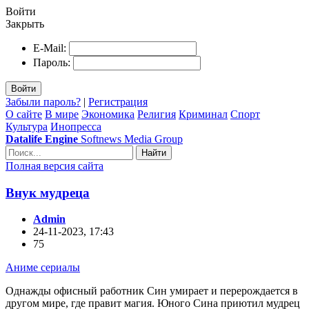
Войти
Закрыть
E-Mail:
Пароль:
Войти
Забыли пароль?
|
Регистрация
О сайте
В мире
Экономика
Религия
Криминал
Спорт
Культура
Инопресса
Datalife Engine
Softnews Media Group
Найти
Полная версия сайта
Внук мудреца
Admin
24-11-2023, 17:43
75
Аниме сериалы
Однажды офисный работник Син умирает и перерождается в
другом мире, где правит магия. Юного Сина приютил мудрец