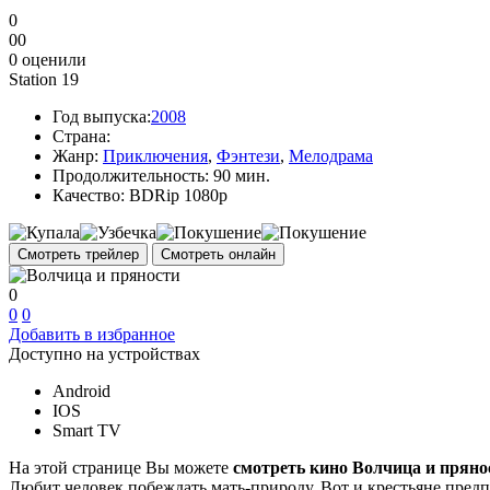
0
0
0
0
оценили
Station 19
Год выпуска:
2008
Страна:
Жанр:
Приключения
,
Фэнтези
,
Мелодрама
Продолжительность:
90 мин.
Качество:
BDRip 1080p
Смотреть трейлер
Смотреть онлайн
0
0
0
Добавить в избранное
Доступно на устройствах
Android
IOS
Smart TV
На этой странице Вы можете
смотреть кино Волчица и пряно
Любит человек побеждать мать-природу. Вот и крестьяне пред