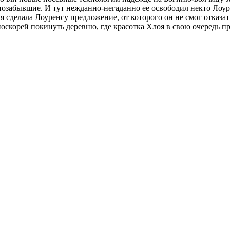
 позабывшие. И тут нежданно-негаданно ее освободил некто Лоу
сделала Лоуренсу предложение, от которого он не смог отказатьс
поскорей покинуть деревню, где красотка Хлоя в свою очередь п