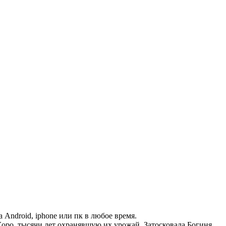
а Android, iphone или пк в любое время.
оро, тысячи лет охранявшую их урожай. Затосковала Богиня,