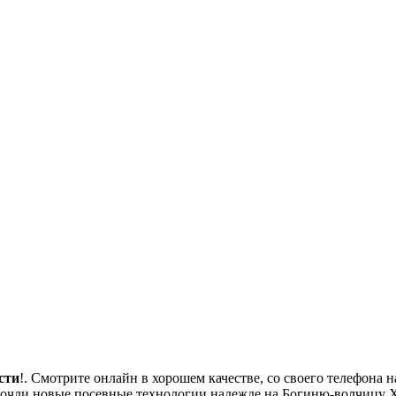
сти
!. Смотрите онлайн в хорошем качестве, со своего телефона н
почли новые посевные технологии надежде на Богиню-волчицу Х