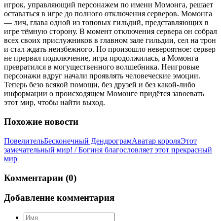
игрок, управляющий персонажем по имени Момонга, решает
оставаться в игре до полного отключения серверов. Момонга
— лич, глава одной из топовых гильдий, представляющих в
игре тёмную сторону. В момент отключения сервера он собрал
всех своих прислужников в главном зале гильдии, сел на трон
и стал ждать неизбежного. Но произошло невероятное: сервер
не прервал подключение, игра продолжилась, а Момонга
превратился в могущественного волшебника. Неигровые
персонажи вдруг начали проявлять человеческие эмоции.
Теперь безо всякой помощи, без друзей и без какой-либо
информации о происходящем Момонге придётся завоевать
этот мир, чтобы найти выход.
Похожие новости
Повелитель
Бесконечный Дендрограм
Аватар короля
Этот
замечательный мир! / Богиня благословляет этот прекрасный
мир
Комментарии (0)
Добавление комментария