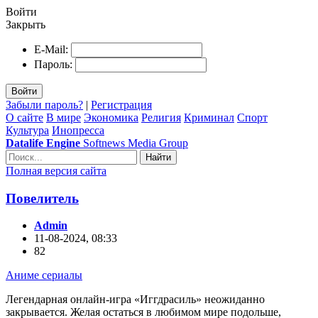
Войти
Закрыть
E-Mail:
Пароль:
Войти
Забыли пароль?
|
Регистрация
О сайте
В мире
Экономика
Религия
Криминал
Спорт
Культура
Инопресса
Datalife Engine
Softnews Media Group
Найти
Полная версия сайта
Повелитель
Admin
11-08-2024, 08:33
82
Аниме сериалы
Легендарная онлайн-игра «Иггдрасиль» неожиданно
закрывается. Желая остаться в любимом мире подольше,