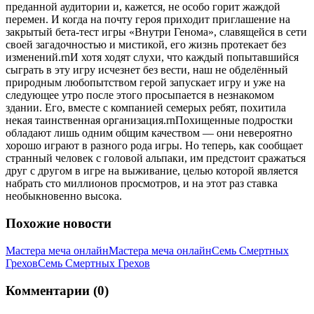
преданной аудитории и, кажется, не особо горит жаждой
перемен. И когда на почту героя приходит приглашение на
закрытый бета-тест игры «Внутри Генома», славящейся в сети
своей загадочностью и мистикой, его жизнь протекает без
изменений.rnИ хотя ходят слухи, что каждый попытавшийся
сыграть в эту игру исчезнет без вести, наш не обделённый
природным любопытством герой запускает игру и уже на
следующее утро после этого просыпается в незнакомом
здании. Его, вместе с компанией семерых ребят, похитила
некая таинственная организация.rnПохищенные подростки
обладают лишь одним общим качеством — они невероятно
хорошо играют в разного рода игры. Но теперь, как сообщает
странный человек с головой альпаки, им предстоит сражаться
друг с другом в игре на выживание, целью которой является
набрать сто миллионов просмотров, и на этот раз ставка
необыкновенно высока.
Похожие новости
Мастера меча онлайн
Мастера меча онлайн
Семь Смертных
Грехов
Семь Смертных Грехов
Комментарии (0)