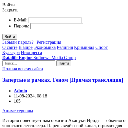
Войти
Закрыть
E-Mail:
Пароль:
Войти
Забыли пароль?
|
Регистрация
О сайте
В мире
Экономика
Религия
Криминал
Спорт
Культура
Инопресса
Datalife Engine
Softnews Media Group
Найти
Полная версия сайта
Запертые в рамках. Геном [Прямая трансляция]
Admin
11-08-2024, 08:18
105
Аниме сериалы
История повествует нам о жизни Акацуки Иридэ — обычного
японского летсплеера. Парень ведёт свой канал, стримит для