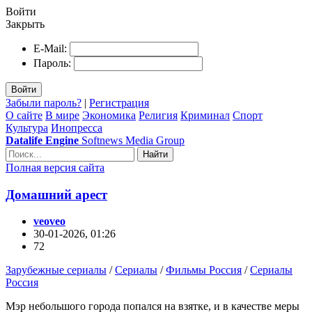
Войти
Закрыть
E-Mail:
Пароль:
Войти
Забыли пароль?
|
Регистрация
О сайте
В мире
Экономика
Религия
Криминал
Спорт
Культура
Инопресса
Datalife Engine
Softnews Media Group
Найти
Полная версия сайта
Домашний арест
veoveo
30-01-2026, 01:26
72
Зарубежные сериалы
/
Сериалы
/
Фильмы Россия
/
Сериалы
Россия
Мэр небольшого города попался на взятке, и в качестве меры