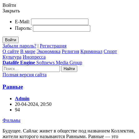
Войти
Закрыть
E-Mail:
Пароль:
Войти
Забыли пароль?
|
Регистрация
О сайте
В мире
Экономика
Религия
Криминал
Спорт
Культура
Инопресса
Datalife Engine
Softnews Media Group
Найти
Полная версия сайта
Равные
Admin
20-04-2024, 20:50
94
Фильмы
Будущее. Сайлас живет в обществе под названием Коллектив,
жители которого называются Равными. Равные — это