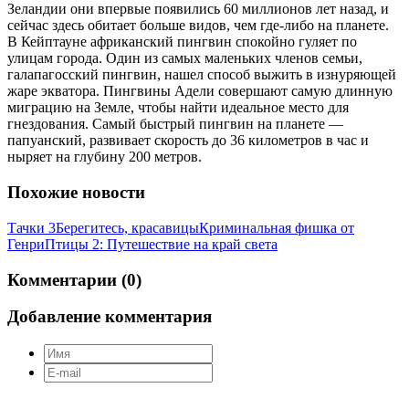
Зеландии они впервые появились 60 миллионов лет назад, и
сейчас здесь обитает больше видов, чем где-либо на планете.
В Кейптауне африканский пингвин спокойно гуляет по
улицам города. Один из самых маленьких членов семьи,
галапагосский пингвин, нашел способ выжить в изнуряющей
жаре экватора. Пингвины Адели совершают самую длинную
миграцию на Земле, чтобы найти идеальное место для
гнездования. Самый быстрый пингвин на планете —
папуанский, развивает скорость до 36 километров в час и
ныряет на глубину 200 метров.
Похожие новости
Тачки 3
Берегитесь, красавицы
Криминальная фишка от
Генри
Птицы 2: Путешествие на край света
Комментарии (0)
Добавление комментария