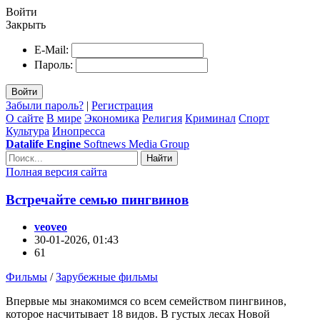
Войти
Закрыть
E-Mail:
Пароль:
Войти
Забыли пароль?
|
Регистрация
О сайте
В мире
Экономика
Религия
Криминал
Спорт
Культура
Инопресса
Datalife Engine
Softnews Media Group
Найти
Полная версия сайта
Встречайте семью пингвинов
veoveo
30-01-2026, 01:43
61
Фильмы
/
Зарубежные фильмы
Впервые мы знакомимся со всем семейством пингвинов,
которое насчитывает 18 видов. В густых лесах Новой