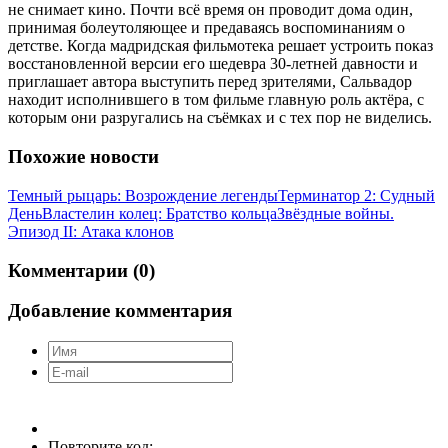
не снимает кино. Почти всё время он проводит дома один,
принимая болеутоляющее и предаваясь воспоминаниям о
детстве. Когда мадридская фильмотека решает устроить показ
восстановленной версии его шедевра 30-летней давности и
приглашает автора выступить перед зрителями, Сальвадор
находит исполнившего в том фильме главную роль актёра, с
которым они разругались на съёмках и с тех пор не виделись.
Похожие новости
Темный рыцарь: Возрождение легенды
Терминатор 2: Судный
День
Властелин колец: Братство кольца
Звёздные войны.
Эпизод II: Атака клонов
Комментарии (0)
Добавление комментария
Повторите код: