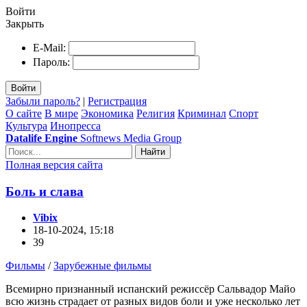
Войти
Закрыть
E-Mail:
Пароль:
Войти
Забыли пароль?
|
Регистрация
О сайте
В мире
Экономика
Религия
Криминал
Спорт
Культура
Инопресса
Datalife Engine
Softnews Media Group
Найти
Полная версия сайта
Боль и слава
Vibix
18-10-2024, 15:18
39
Фильмы
/
Зарубежные фильмы
Всемирно признанный испанский режиссёр Сальвадор Майо
всю жизнь страдает от разных видов боли и уже несколько лет