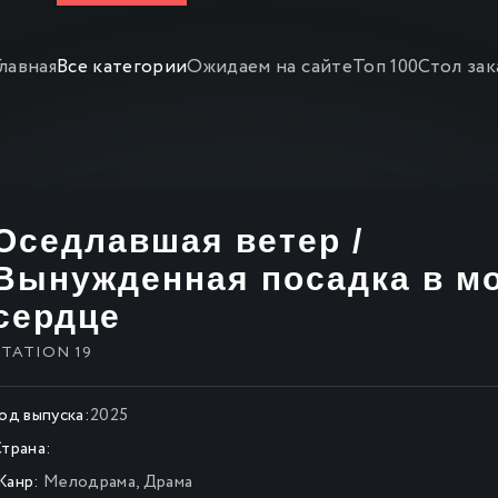
Главная
Все категории
Ожидаем на сайте
Топ 100
Стол зак
Оседлавшая ветер /
Вынужденная посадка в м
сердце
STATION 19
од выпуска:
2025
трана:
Жанр:
Мелодрама
,
Драма