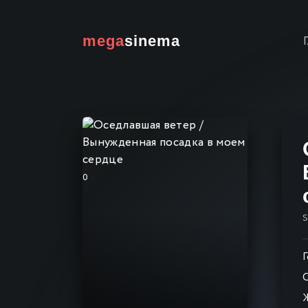
mega
sinema
0
Г
С