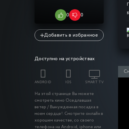
К
0
0
Добавить в избранное
Доступно на устройствах
С
ANDROID
IOS
SMART TV
На этой странице Вы можете
смотреть кино Оседлавшая
ветер / Вынужденная посадка в
моем сердце
!. Смотрите онлайн в
хорошем качестве, со своего
телефона на Android, iphone или