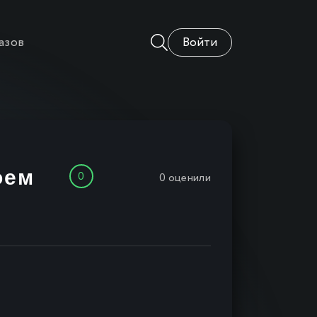
азов
Войти
оем
0
0
оценили