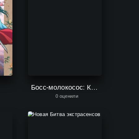
Босс-молокосос: Колыбель зовет
0
оценили