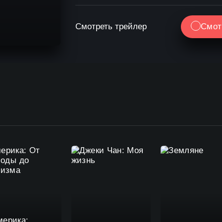
Смотреть трейлер
Смот
мерика: