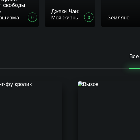
т свободы
о
Джеки Чан:
ашизма
Моя жизнь
Земляне
0
0
Все