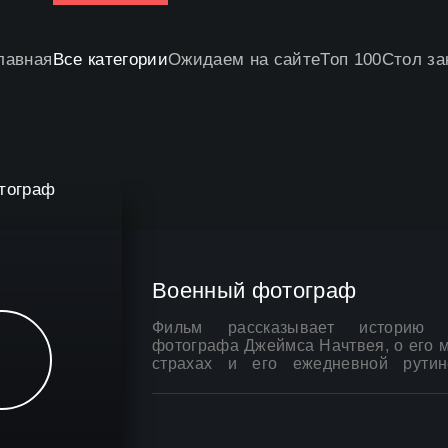
лавная
Все категории
Ожидаем на сайте
Топ 100
Стол за
Военный фотограф
Фильм рассказывает историю а
фотографа Джеймса Начтвея, о его м
страхах и его ежедневной рутин
военного фотографа. В главной
Нахтвей. Нахтвей является не т
героем, но и оператором миника
прикреплена к его фотоаппарату и