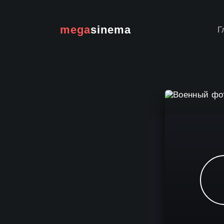
mega
sinema
Г