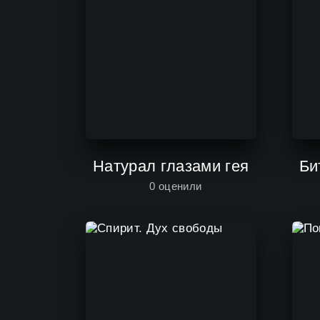
Натурал глазами гея
Би
0
оценили