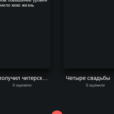
Я получил читерские способности в другом мире и стал экстраординарным в реальном мире: История о том, как повышение уровня изменило мою жизнь
Четыре свадьбы
0
оценили
0
оценили