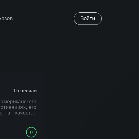
казов
Войти
0
оценили
мериканского
отивациях, его
е в качестве
 роли Джеймс
олько главным
меры, которая
0