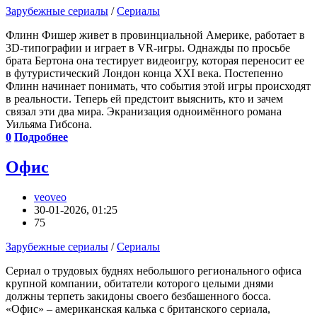
Зарубежные сериалы
/
Сериалы
Флинн Фишер живет в провинциальной Америке, работает в
3D-типографии и играет в VR-игры. Однажды по просьбе
брата Бертона она тестирует видеоигру, которая переносит ее
в футуристический Лондон конца XXI века. Постепенно
Флинн начинает понимать, что события этой игры происходят
в реальности. Теперь ей предстоит выяснить, кто и зачем
связал эти два мира. Экранизация одноимённого романа
Уильяма Гибсона.
0
Подробнее
Офис
veoveo
30-01-2026, 01:25
75
Зарубежные сериалы
/
Сериалы
Сериал о трудовых буднях небольшого регионального офиса
крупной компании, обитатели которого целыми днями
должны терпеть закидоны своего безбашенного босса.
«Офис» – американская калька с британского сериала,