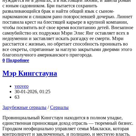
нуждается не в деньгах, а в настоящей любви, и завела роман
с юным садовником. Бри пытается сохранить
разваливающийся брак и найти общий язык с сыном-
наркоманом и слишком рано повзрослевшей дочерью. Линнет
поставила крест на блестящей карьере в крупной компании,
чтобы посвятить всё свое время воспитанию детей. Внезапное
самоубийство их подружки Мэри Элис Янг оставляет всех в
недоумении и заставляет искать разгадку ее смерти. Мэри
расстается с жизнью, но обретает способность проникать во
все секреты, спрятанные за наглухо закрытыми дверями этого
благополучного американского пригорода.
0
Подробнее
Мэр Кингстауна
veoveo
30-01-2026, 01:25
63
Зарубежные сериалы
/
Сериалы
Провинциальный Кингстаун находится в полном упадке,
единственная приносящая доход отрасль — тюремный бизнес.
Городком неофициально управляет семья Макласки, которая
контролирует и заключенных, и полицию, и местную власть.