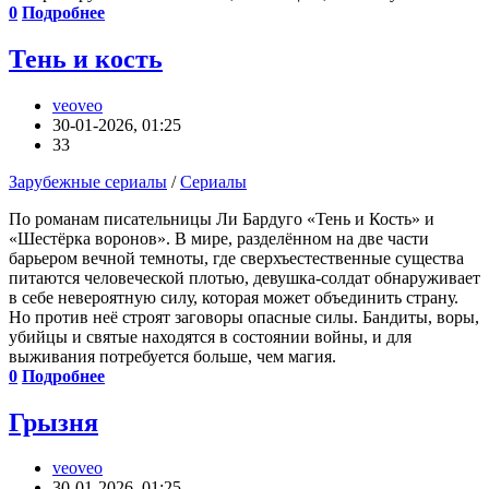
0
Подробнее
Тень и кость
veoveo
30-01-2026, 01:25
33
Зарубежные сериалы
/
Сериалы
По романам писательницы Ли Бардуго «Тень и Кость» и
«Шестёрка воронов». В мире, разделённом на две части
барьером вечной темноты, где сверхъестественные существа
питаются человеческой плотью, девушка-солдат обнаруживает
в себе невероятную силу, которая может объединить страну.
Но против неё строят заговоры опасные силы. Бандиты, воры,
убийцы и святые находятся в состоянии войны, и для
выживания потребуется больше, чем магия.
0
Подробнее
Грызня
veoveo
30-01-2026, 01:25