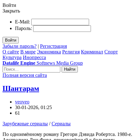
Войти
Закрыть
E-Mail:
Пароль:
Войти
Забыли пароль?
|
Регистрация
О сайте
В мире
Экономика
Религия
Криминал
Спорт
Культура
Инопресса
Datalife Engine
Softnews Media Group
Найти
Полная версия сайта
Шантарам
veoveo
30-01-2026, 01:25
61
Зарубежные сериалы
/
Сериалы
По одноимённому роману Грегори Дэвида Робертса. 1980-е.
Австралиец Лин Форд, приговорённый к большому