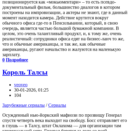
позиционируется как «мокьюментари» – то есть псевдо-
документальный фильм, большинство диалогов в котором
построены на импровизации, а актеры не знают, где в данный
момент находится камера. Действие крутится вокруг
обычного офиса где-то в Пенсильвании, который, в свою
очередь, является частью большой бумажной компании. В
целом, это очень талантливый продукт, и, к тому же, очень
реалистичный: сотрудники офиса едят на бизнес-ланч то же,
что и обычные американцы, и так же, как обычные
американцы, ругают начальство и жалуются на маленькую
зарплату.
0
Подробнее
Король Талсы
veoveo
30-01-2026, 01:25
104
Зарубежные сериалы
/
Сериалы
Осужденный нью-йоркский мафиози по прозвищу Генерал
спустя четверть века выходит на свободу. Босс отправляет его
в глушь — в Талсу, штат Оклахома — для организации там
криминальной сети. Генерал берется за дело со всей