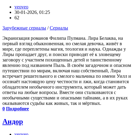
veoveo
30-01-2026, 01:25
62
Зарубежные сериалы
/
Сериалы
Экранизация романов Филипа Пулмана. Лира Белаква, на
первый взгляд обыкновенная, но смелая девочка, живёт в
мире, где переплетены магия, теология и наука. Однажды у
Лиры пропадает друг, и поиски приводят её к зловещему
заговору с участием похищенных детей и таинственному
явлению под названием Пыль. В своём загадочном и опасном
путешествии по мирам, включая наш собственный, Лира
встречает решительного и смелого мальчика по имени Уилл и
осознаёт настоящую цену честности и лжи, когда становится
обладателем необычного инструмента, который может дать
ответы на любые вопросы. Вместе они сталкиваются с
необычными существами и опасными тайнами, а в их руках
оказываются судьбы как живых, так и мёртвых.
0
Подробнее
Андор
veoveo