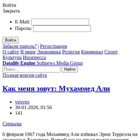
Войти
Закрыть
E-Mail:
Пароль:
Войти
Забыли пароль?
|
Регистрация
О сайте
В мире
Экономика
Религия
Криминал
Спорт
Культура
Инопресса
Datalife Engine
Softnews Media Group
Найти
Полная версия сайта
Как меня зовут: Мухаммед Али
veoveo
30-01-2026, 01:56
141
Сериалы
6 февраля 1967 года Мохаммед Али избивал Эрни Террелла на
стадионе в Хьюстоне. Всякий раз он отказывался наносить