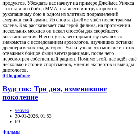
продуктов. Убеждать нас начнут на примере Джеймса Уилкса
– отставного бойца ММА, ставшего инструктором по
рукопашному бою в одном из элитных подразделений
американской армии. Из спорта Джеймс ушёл после травмы
колена. Как рассказывает сам герой фильма, на протяжении
нескольких месяцев он искал способы для скорейшего
восстановления. И его путь к вегетарианству начался со
знакомства с исследованием археологов, изучивших останки
древнеримских гладиаторов. Уилкс узнал, что многие из этих
отважных бойцов были вегетарианцами, после чего
пересмотрел собственный рацион. Помимо этой, нас ждёт ещё
несколько историй спортсменов, мнения экспертов и выводы
диетологов.
0
Подробнее
Вудсток: Три дня, изменившие
поколение
veoveo
30-01-2026, 01:53
69
Фильмы