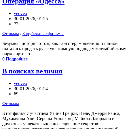
Операция «Одесса»
veoveo
30-01-2026, 01:55
77
Фильмы
/
Зарубежные фильмы
Безумная история о том, как гангстер, мошенник и шпион
пытались продать русскую атомную подлодку колумбийскому
наркокартелю.
0
Подробнее
В поисках величия
veoveo
30-01-2026, 01:54
69
Фильмы
Этот фильм с участием Уэйна Грецки, Пеле, Джерри Райса,
Мухаммада Али, Серены Уилльямс, Майкла Джордана и
других — увлекательное исследование секретов
гениальности, рассказанное через призму личных историй