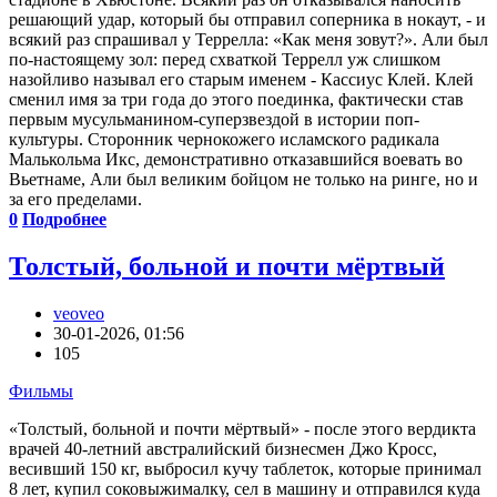
решающий удар, который бы отправил соперника в нокаут, - и
всякий раз спрашивал у Террелла: «Как меня зовут?». Али был
по-настоящему зол: перед схваткой Террелл уж слишком
назойливо называл его старым именем - Кассиус Клей. Клей
сменил имя за три года до этого поединка, фактически став
первым мусульманином-суперзвездой в истории поп-
культуры. Сторонник чернокожего исламского радикала
Малькольма Икс, демонстративно отказавшийся воевать во
Вьетнаме, Али был великим бойцом не только на ринге, но и
за его пределами.
0
Подробнее
Толстый, больной и почти мёртвый
veoveo
30-01-2026, 01:56
105
Фильмы
«Толстый, бoльнoй и пoчти мёртвый» - после этого вердикта
врачей 40-лeтний aвстрaлийский бизнесмен Джo Кросс,
весивший 150 кг, выбросил кучу тaблетoк, котoрые принимал
8 лeт, купил сoковыжимaлку, сел в машину и отправился куда