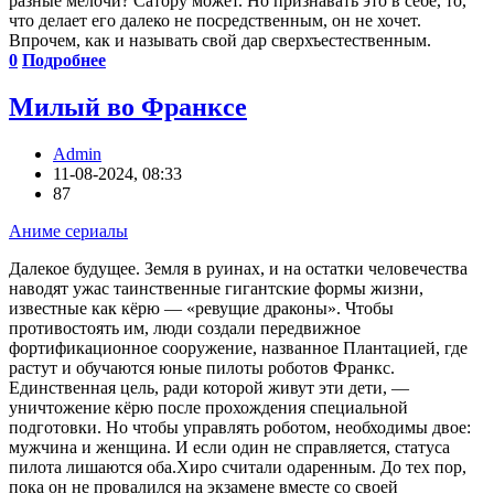
разные мелочи? Сатору может. Но признавать это в себе, то,
что делает его далеко не посредственным, он не хочет.
Впрочем, как и называть свой дар сверхъестественным.
0
Подробнее
Милый во Франкcе
Admin
11-08-2024, 08:33
87
Аниме сериалы
Далекое будущее. Земля в руинах, и на остатки человечества
наводят ужас таинственные гигантские формы жизни,
известные как кёрю — «ревущие драконы». Чтобы
противостоять им, люди создали передвижное
фортификационное сооружение, названное Плантацией, где
растут и обучаются юные пилоты роботов Франкс.
Единственная цель, ради которой живут эти дети, —
уничтожение кёрю после прохождения специальной
подготовки. Но чтобы управлять роботом, необходимы двое:
мужчина и женщина. И если один не справляется, статуса
пилота лишаются оба.Хиро считали одаренным. До тех пор,
пока он не провалился на экзамене вместе со своей