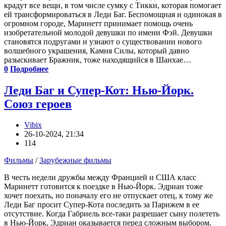
крадут все вещи, в том числе сумку с Тикки, которая помогает
ей трансформироваться в Леди Баг. Беспомощная и одинокая в
огромном городе, Маринетт принимает помощь очень
изобретательной молодой девушки по имени Фэй. Девушки
становятся подругами и узнают о существовании нового
волшебного украшения, Камня Силы, который давно
разыскивает Бражник, тоже находящийся в Шанхае…
0
Подробнее
Леди Баг и Супер-Кот: Нью-Йорк.
Союз героев
Vibix
26-10-2024, 21:34
114
Фильмы
/
Зарубежные фильмы
В честь недели дружбы между Францией и США класс
Маринетт готовится к поездке в Нью-Йорк. Эдриан тоже
хочет поехать, но поначалу его не отпускает отец, к тому же
Леди Баг просит Супер-Кота последить за Парижем в ее
отсутствие. Когда Габриель все-таки разрешает сыну полететь
в Нью-Йорк, Эдриан оказывается перед сложным выбором.