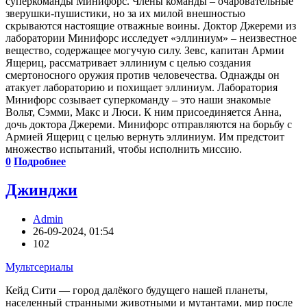
суперкоманды Минифорс. Члены команды – очаровательные
зверушки-пушистики, но за их милой внешностью
скрываются настоящие отважные воины. Доктор Джереми из
лаборатории Минифорс исследует «эллиниум» – неизвестное
вещество, содержащее могучую силу. Зевс, капитан Армии
Ящериц, рассматривает эллиниум с целью создания
смертоносного оружия против человечества. Однажды он
атакует лабораторию и похищает эллиниум. Лаборатория
Минифорс созывает суперкоманду – это наши знакомые
Вольт, Сэмми, Макс и Люси. К ним присоединяется Анна,
дочь доктора Джереми. Минифорс отправляются на борьбу с
Армией Ящериц с целью вернуть эллиниум. Им предстоит
множество испытаний, чтобы исполнить миссию.
0
Подробнее
Джинджи
Admin
26-09-2024, 01:54
102
Мультсериалы
Кейд Сити — город далёкого будущего нашей планеты,
населенный странными животными и мутантами, мир после