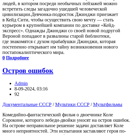
людей, в котором посреди необычных пейзажей можно
встретить следы загадочно ушедшей человеческой
цивилизации.Девчонка-подросток Джинджи приезжает
в Кейд Сити, чтобы осуществить свою мечту — стать
курьером в крупнейшей компании по доставке «Кейд-
экспресс». Однажды Джинджи со своей новой подругой
Вероной попадают в развалины старой библиотеки,
где знакомятся с духом прабабушки Джинджи, которая
постепенно открывает им тайну возникновения нового
постапокалиптического мира.
0
Подробнее
Остров ошибок
Admin
8-09-2024, 03:16
92
Документальные СССР
/
Мультики СССР
/
Мультфильмы
Комедийно-фантастический фильм о двоечнике Коле
Сорокине, которого лебеди-двойки уносят на остров ошибок.
На острове неправильное решение задачи доставляет Коле
много неприятностей. Эти испытания заставляют героя по-