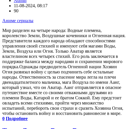
Admin
11-08-2024, 08:17
90
Аниме сериалы
Мир разделен на четыре народа: Водные племена,
королевство Земли, Воздушные кочевники и Огненная нация.
Представители каждого народа обладают способностями
управления своей стихией и именуют себя магами Воды,
Земли, Воздуха или Огня. Только Аватар является
властелином всех четырех стихий. Его роль заключается в
поддержке баланса между народами и сохранении мирового
порядка.Однажды предводитель Огненной нации Хозяин
Огня развязал войну с целью подчинить себе остальные
народы. Отвественность за спасение мира легла на плечи
двенадцатилетного мальчика, мага Воздуха по имени Аанг,
который узнал, что он Аватар. Аанг отправляется в опасное
путешествие вместе со своими отважными друзьями из
племени Воды, Катарой и ее братом Соккой. Ему предстоит
овладеть всеми стихиями, пройти через множество
испытаний, перебороть свои страхи и сразить Хозяина Огня,
чтобы остановить войну и восстановить равновесие в мире.
0
Подробнее