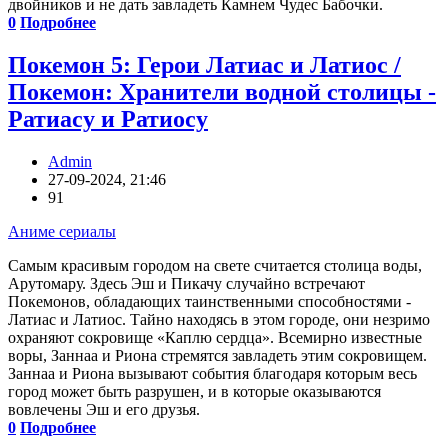
двойников и не дать завладеть Камнем Чудес Бабочки.
0
Подробнее
Покемон 5: Герои Латиас и Латиос /
Покемон: Хранители водной столицы -
Ратиасу и Ратиосу
Admin
27-09-2024, 21:46
91
Аниме сериалы
Самым красивым городом на свете считается столица воды,
Арутомару. Здесь Эш и Пикачу случайно встречают
Покемонов, обладающих таинственными способностями -
Латиас и Латиос. Тайно находясь в этом городе, они незримо
охраняют сокровище «Каплю сердца». Всемирно известные
воры, Заннаа и Риона стремятся завладеть этим сокровищем.
Заннаа и Риона вызывают события благодаря которым весь
город может быть разрушен, и в которые оказываются
вовлечены Эш и его друзья.
0
Подробнее