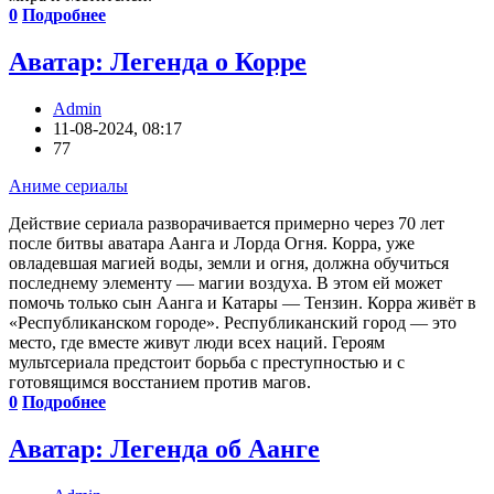
0
Подробнее
Аватар: Легенда о Корре
Admin
11-08-2024, 08:17
77
Аниме сериалы
Действие сериала разворачивается примерно через 70 лет
после битвы аватара Аанга и Лорда Огня. Корра, уже
овладевшая магией воды, земли и огня, должна обучиться
последнему элементу — магии воздуха. В этом ей может
помочь только сын Аанга и Катары — Тензин. Корра живёт в
«Республиканском городе». Республиканский город — это
место, где вместе живут люди всех наций. Героям
мультсериала предстоит борьба с преступностью и с
готовящимся восстанием против магов.
0
Подробнее
Аватар: Легенда об Аанге