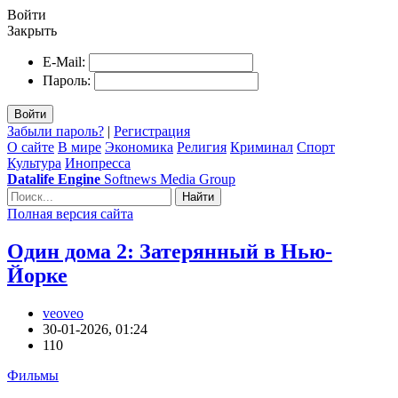
Войти
Закрыть
E-Mail:
Пароль:
Войти
Забыли пароль?
|
Регистрация
О сайте
В мире
Экономика
Религия
Криминал
Спорт
Культура
Инопресса
Datalife Engine
Softnews Media Group
Найти
Полная версия сайта
Один дома 2: Затерянный в Нью-
Йорке
veoveo
30-01-2026, 01:24
110
Фильмы