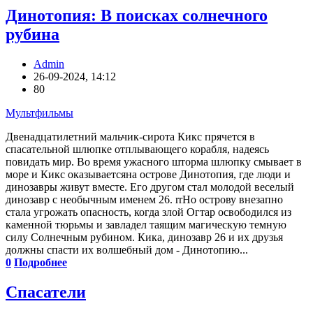
Динотопия: В поисках солнечного
рубина
Admin
26-09-2024, 14:12
80
Мультфильмы
Двенадцатилетний мальчик-сирота Кикс прячется в
спасательной шлюпке отплывающего корабля, надеясь
повидать мир. Во время ужасного шторма шлюпку смывает в
море и Кикс оказываетсяна острове Динотопия, где люди и
динозавры живут вместе. Его другом стал молодой веселый
динозавр с необычным именем 26. rrНо острову внезапно
стала угрожать опасность, когда злой Огтар освободился из
каменной тюрьмы и завладел таящим магическую темную
силу Солнечным рубином. Кика, динозавр 26 и их друзья
должны спасти их волшебный дом - Динотопию...
0
Подробнее
Спасатели