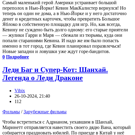
Самый маленький герой Америки устраивает большой
переполох в Нью-Йорке! Кевин МакКалистер вернулся! Но
теперь он один не дома, а в Нью-Йорке и у него достаточно
денег и кредитных карточек, чтобы превратить Большое
Яблоко в собственную площадку для игр. Но, как всегда,
Кевину не суждено быть долго одному: его старые приятели
― жулики Гарри и Марв ― сбежали из тюрьмы, куда они
попали стараниями Кевина. И надо же им было попасть
именно в тот город, где Кевин планировал поразвлечься!
Новые западни и ловушки уже ждут горе-бандитов.
0
Подробнее
Леди Баг и Супер-Кот: Шанхай.
Легенда о Леди Драконе
Vibix
26-10-2024, 21:40
112
Фильмы
/
Зарубежные фильмы
Чтобы встретиться с Адрианом, уехавшим в Шанхай,
Маринетт отправляется навестить своего дядю Вана, который
собирается праздновать юбилей. По приезде в Китай у неё