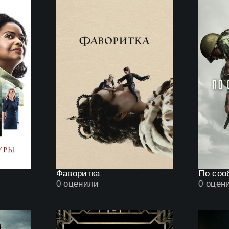
Фаворитка
По соо
0
оценили
0
оцен