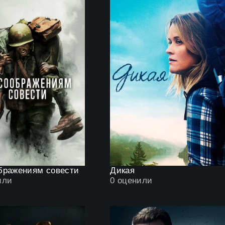
бражениям совести
Дикая
или
0
оценили