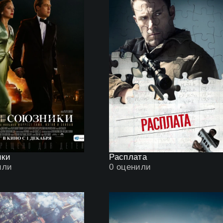
ики
Расплата
или
0
оценили