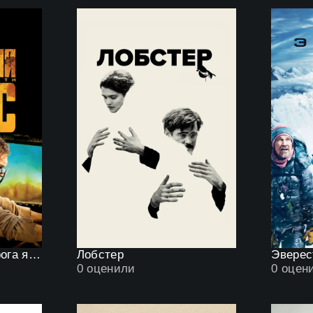
Безумный Макс: Дорога ярости
Лобстер
Эверес
0
оценили
0
оцен