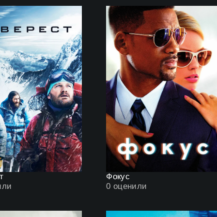
т
Фокус
или
0
оценили