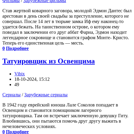
Фильмы
/
Зарубежные фильмы
Став жертвой коварного заговора, молодой Эдмон Дантес был
арестован в день своей свадьбы за преступление, которого не
совершал. После 14 лет в тюрьме замка Иф ему наконец-то
удается бежать. На таинственном острове, о котором ему
поведал в заключении его друг аббат Фариа, Эдмон находит
легендарное сокровище и становится графом Монте- Кристо.
Теперь его единственная цель — месть.
0
Подробнее
Татуировщик из Освенцима
Vibix
18-10-2024, 15:12
49
Сериалы
/
Зарубежные сериалы
В 1942 году еврейский юноша Лале Соколов попадает в
Освенцим и становится помощником лагерного
татуировщика. Там он встречает заключенную девушку Гиту.
Влюбившись, они пытаются помочь друг другу выжить в
нечеловеческих условиях.
0
Подробнее