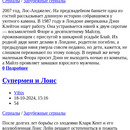
Сериалы
/
Зарубежные сериалы
2007 год, Лос-Анджелес. На предсвадебном банкете одна из
гостий рассказывает длинную историю собравшимся у
уютного камина. В 1987 году в Лондоне американка Дэни
Клейтон ищет работу. Она устраивается няней к двум сиротам
— восьмилетней Флоре и десятилетнему Майлзу,
проживающим с прислугой в шикарной усадьбе Блай. Их
родной дядя занят делами в Лондоне, родители погибли, а
предыдущая няня умерла совсем недавно, но дети, кажется, не
слишком переживают по этому поводу. В первый же вечер
маленькая Флора просит Дэни не выходить ночью из комнаты,
а Майлз проявляет замашки взрослого мужчины.
0
Подробнее
Супермен и Лоис
Vibix
18-10-2024, 15:16
54
Сериалы
/
Зарубежные сериалы
После долгих лет борьбы со злодеями Кларк Кент и его
возлюбленная Лоис Лейн решают остепениться и пожить