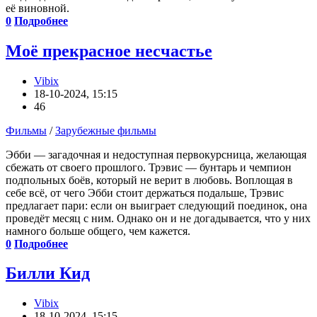
её виновной.
0
Подробнее
Моё прекрасное несчастье
Vibix
18-10-2024, 15:15
46
Фильмы
/
Зарубежные фильмы
Эбби — загадочная и недоступная первокурсница, желающая
сбежать от своего прошлого. Трэвис — бунтарь и чемпион
подпольных боёв, который не верит в любовь. Воплощая в
себе всё, от чего Эбби стоит держаться подальше, Трэвис
предлагает пари: если он выиграет следующий поединок, она
проведёт месяц с ним. Однако он и не догадывается, что у них
намного больше общего, чем кажется.
0
Подробнее
Билли Кид
Vibix
18-10-2024, 15:15