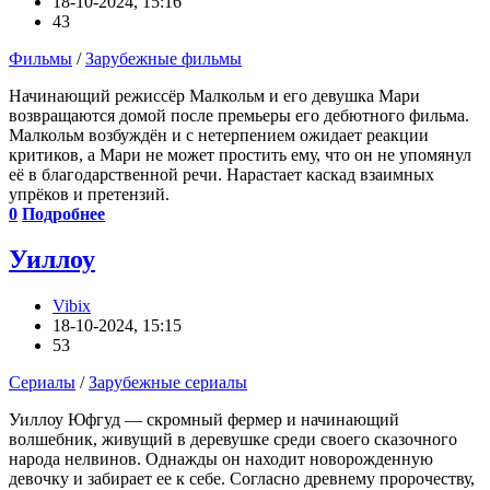
18-10-2024, 15:16
43
Фильмы
/
Зарубежные фильмы
Начинающий режиссёр Малкольм и его девушка Мари
возвращаются домой после премьеры его дебютного фильма.
Малкольм возбуждён и с нетерпением ожидает реакции
критиков, а Мари не может простить ему, что он не упомянул
её в благодарственной речи. Нарастает каскад взаимных
упрёков и претензий.
0
Подробнее
Уиллоу
Vibix
18-10-2024, 15:15
53
Сериалы
/
Зарубежные сериалы
Уиллоу Юфгуд — скромный фермер и начинающий
волшебник, живущий в деревушке среди своего сказочного
народа нелвинов. Однажды он находит новорожденную
девочку и забирает ее к себе. Согласно древнему пророчеству,