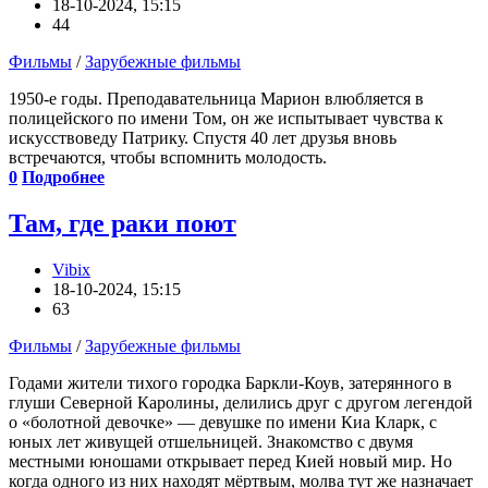
18-10-2024, 15:15
44
Фильмы
/
Зарубежные фильмы
1950-е годы. Преподавательница Марион влюбляется в
полицейского по имени Том, он же испытывает чувства к
искусствоведу Патрику. Спустя 40 лет друзья вновь
встречаются, чтобы вспомнить молодость.
0
Подробнее
Там, где раки поют
Vibix
18-10-2024, 15:15
63
Фильмы
/
Зарубежные фильмы
Годами жители тихого городка Баркли-Коув, затерянного в
глуши Северной Каролины, делились друг с другом легендой
о «болотной девочке» — девушке по имени Киа Кларк, с
юных лет живущей отшельницей. Знакомство с двумя
местными юношами открывает перед Кией новый мир. Но
когда одного из них находят мёртвым, молва тут же назначает