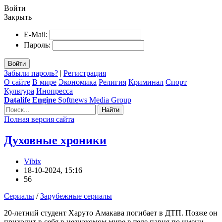
Войти
Закрыть
E-Mail:
Пароль:
Войти
Забыли пароль?
|
Регистрация
О сайте
В мире
Экономика
Религия
Криминал
Спорт
Культура
Инопресса
Datalife Engine
Softnews Media Group
Найти
Полная версия сайта
Духовные хроники
Vibix
18-10-2024, 15:16
56
Сериалы
/
Зарубежные сериалы
20-летний студент Харуто Амакава погибает в ДТП. Позже он
приходит в себя в незнакомом мире в теле парня по имени