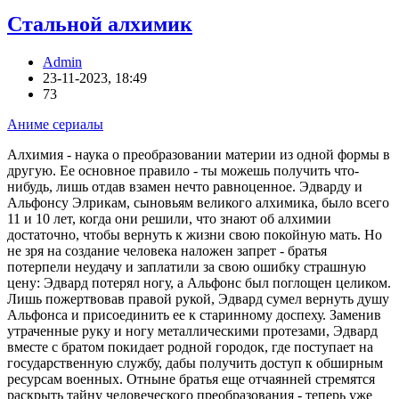
Стальной алхимик
Admin
23-11-2023, 18:49
73
Аниме сериалы
Алхимия - наука о преобразовании материи из одной формы в
другую. Ее основное правило - ты можешь получить что-
нибудь, лишь отдав взамен нечто равноценное. Эдварду и
Альфонсу Элрикам, сыновьям великого алхимика, было всего
11 и 10 лет, когда они решили, что знают об алхимии
достаточно, чтобы вернуть к жизни свою покойную мать. Но
не зря на создание человека наложен запрет - братья
потерпели неудачу и заплатили за свою ошибку страшную
цену: Эдвард потерял ногу, а Альфонс был поглощен целиком.
Лишь пожертвовав правой рукой, Эдвард сумел вернуть душу
Альфонса и присоединить ее к старинному доспеху. Заменив
утраченные руку и ногу металлическими протезами, Эдвард
вместе с братом покидает родной городок, где поступает на
государственную службу, дабы получить доступ к обширным
ресурсам военных. Отныне братья еще отчаянней стремятся
раскрыть тайну человеческого преобразования - теперь уже