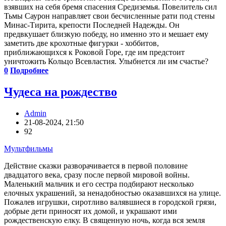
взявших на себя бремя спасения Средиземья. Повелитель сил
Тьмы Саурон направляет свои бесчисленные рати под стены
Минас-Тирита, крепости Последней Надежды. Он
предвкушает близкую победу, но именно это и мешает ему
заметить две крохотные фигурки - хоббитов,
приближающихся к Роковой Горе, где им предстоит
уничтожить Кольцо Всевластия. Улыбнется ли им счастье?
0
Подробнее
Чудеса на рождество
Admin
21-08-2024, 21:50
92
Мультфильмы
Действие сказки разворачивается в первой половине
двадцатого века, cразу после первой мировой войны.
Маленький мальчик и его сестра подбирают несколько
елочных украшений, за ненадобностью оказавшихся на улице.
Пожалев игрушки, сиротливо валявшиеся в городской грязи,
добрые дети приносят их домой, и украшают ими
рождественскую елку. В священную ночь, когда вся земля