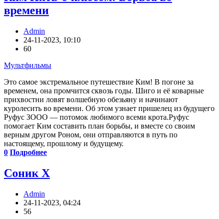
времени
Admin
24-11-2023, 10:10
60
Мультфильмы
Это самое экстремальное путешествие Ким! В погоне за
временем, она промчится сквозь годы. Шиго и её коварные
прихвостни ловят волшебную обезьяну и начинают
куролесить во времени. Об этом узнает пришелец из будущего
Руфус ЗООО — потомок любимого всеми крота.Руфус
помогает Ким составить план борьбы, и вместе со своим
верным другом Роном, они отправляются в путь по
настоящему, прошлому и будущему.
0
Подробнее
Соник X
Admin
24-11-2023, 04:24
56