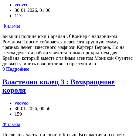
veoveo
30-01-2026, 01:06
113
Фильмы
Бывший полицейский Брайан О`Коннер с напарником
Романом Пирсом собирается перевезти крупную сумму
грязных денег известного мафиози Картера Верона. Но на
самом деле эта работа является только прикрытием для
Брайана, который вместе с тайным агентом Моникой Фуэнтес
должен уличить изворотливого преступника.
0
Подробнее
Властелин колец 3 : Возвращение
короля
veoveo
30-01-2026, 00:56
159
Фильмы
Последняя часть трилогии о Кольце Всевластия и о героях,