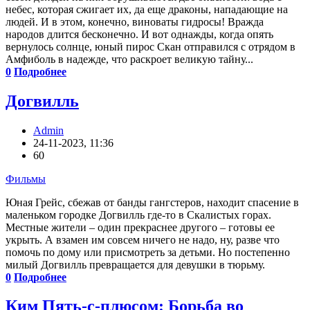
небес, которая сжигает их, да еще драконы, нападающие на
людей. И в этом, конечно, виноваты гидросы! Вражда
народов длится бесконечно. И вот однажды, когда опять
вернулось солнце, юный пирос Скан отправился с отрядом в
Амфиболь в надежде, что раскроет великую тайну...
0
Подробнее
Догвилль
Admin
24-11-2023, 11:36
60
Фильмы
Юная Грейс, сбежав от банды гангстеров, находит спасение в
маленьком городке Догвилль где-то в Скалистых горах.
Местные жители – один прекраснее другого – готовы ее
укрыть. А взамен им совсем ничего не надо, ну, разве что
помочь по дому или присмотреть за детьми. Но постепенно
милый Догвилль превращается для девушки в тюрьму.
0
Подробнее
Ким Пять-с-плюсом: Борьба во