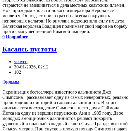
стараются не вмешиваться в дела местных кельтских племен.
Но с приходом к власти нового императора Нерона все
меняется. Он отдает приказ раз и навсегда сокрушить
непокорных кельтов. Но римляне недооценили силу их духа.
Кельтская королева Боадицея поднимает свой народ на борьбу
против могущественной Римской империи...
0
Подробнее
Касаясь пустоты
veoveo
30-01-2026, 02:12
102
Фильмы
Экранизация бестселлера известного альпиниста Джо
Симпсона - рассказывает одну из самых невероятных, реально
происходивших историй из жизни альпинистов. В книге
описывается восхождение Симпсона и его друга Саймона
Йетса на одну из вершин перуанских Анд в 1985 году. Двое
молодых амбициозных альпинистов решают покорить
удаленный и опасный западный склон Сиула Гранде, высотой
7 тысяч метров. При спуске в плохую погоду Симпсон падает