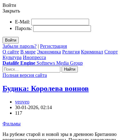
Войти
Закрыть
E-Mail:
Пароль:
Войти
Забыли пароль?
|
Регистрация
О сайте
В мире
Экономика
Религия
Криминал
Спорт
Культура
Инопресса
Datalife Engine
Softnews Media Group
Найти
Полная версия сайта
Будика: Королева воинов
veoveo
30-01-2026, 02:14
117
Фильмы
На рубеже старой и новой эры в древнюю Британию
вторгаются римские легионы. Поначалу завоеватели