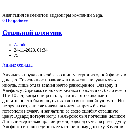
---
Адаптация знаменитой видеоигры компании Sega.
0
Подробнее
Стальной алхимик
Admin
24-11-2023, 01:34
75
Аниме сериалы
Алхимия - наука о преобразовании материи из одной формы в
другую. Ее основное правило - ты можешь получить что-
нибудь, лишь отдав взамен нечто равноценное. Эдварду и
Альфонсу Элрикам, сыновьям великого алхимика, было всего
11 и 10 лет, когда они решили, что знают об алхимии
достаточно, чтобы вернуть к жизни свою покойную мать. Но
не зря на создание человека наложен запрет - братья
потерпели неудачу и заплатили за свою ошибку страшную
цену: Эдвард потерял ногу, а Альфонс был поглощен целиком.
Лишь пожертвовав правой рукой, Эдвард сумел вернуть душу
Альфонса и присоединить ее к старинному доспеху. Заменив