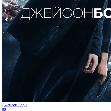
Джейсон Борн
0
0