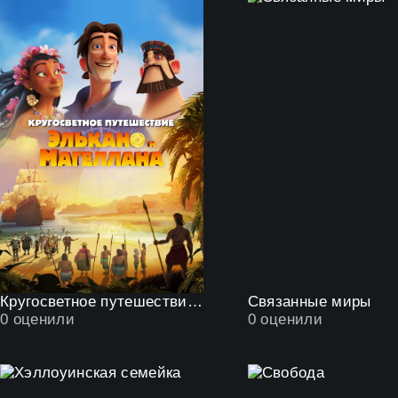
Кругосветное путешествие Элькано и Магеллана
Связанные миры
0
оценили
0
оценили