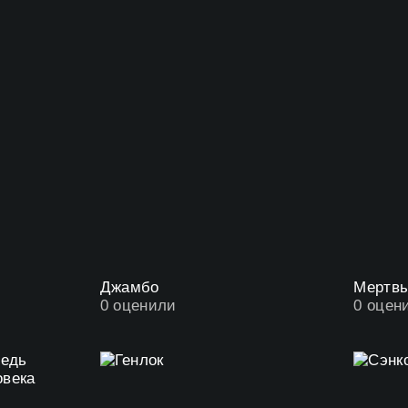
Джамбо
Мертвы
0
оценили
0
оцен