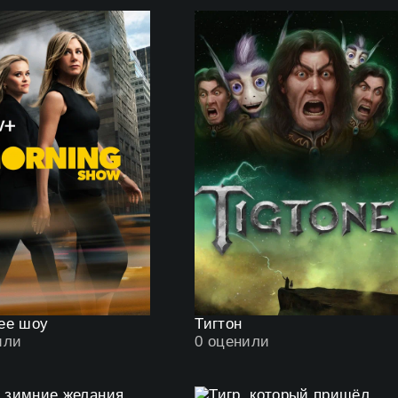
ее шоу
Тигтон
или
0
оценили