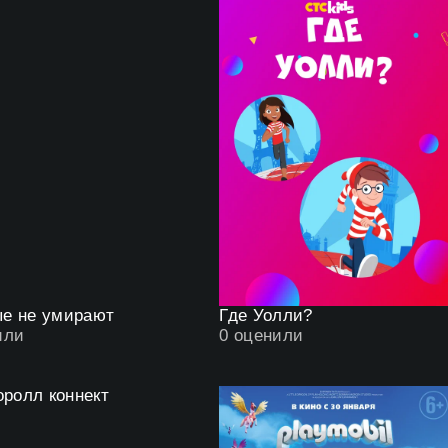
е не умирают
Где Уолли?
или
0
оценили