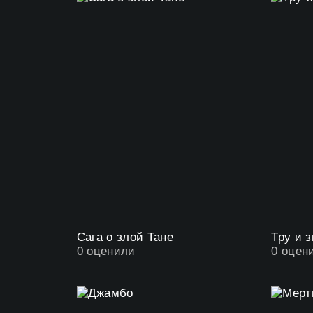
Сага о злой Тане
Тру и 
0
оценили
0
оцен