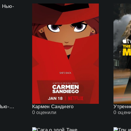
Дождливый день в Нью-Йорке
Кармен Сандиего
Утренн
0
оценили
0
оцен